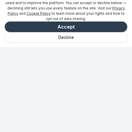
used and to improve the platform. You can accept or decline below —
declining still lets you use every feature on the site. Visit our
Privacy
Policy
and
Cookie Policy
to learn more about your rights and how to
opt out of data sharing.
Accept
Decline
チャット
保存済み
旅行
探検
Vibe
ログイン
パートナー向け
→
最新情報をチェック
グローバルモビリティの最新情報と旅行に関する知
見。