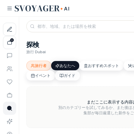
探検
旅行 Dubai
旅行者
あなたへ
おすすめスポット
イベント
ガイド
まだここに表示する内容
別のカテゴリーを試してみるか、また後ほ
集部が毎日厳選した新作をご