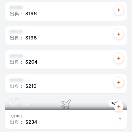
9月13日
出典：
$196
Santo Domingo
直接
NYC
→
SDQ
9月17日
出典：
$198
YMQ
直接
NYC
→
YMQ
9月10日
出典：
$204
Toronto
直接
NYC
→
YTO
9月20日
出典：
$210
SJU
1か所
NYC
→
SJU
8月18日
出典：
$234