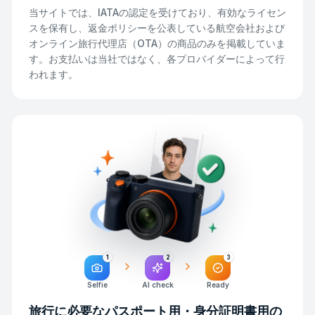
当サイトでは、IATAの認定を受けており、有効なライセン
スを保有し、返金ポリシーを公表している航空会社および
オンライン旅行代理店（OTA）の商品のみを掲載していま
す。お支払いは当社ではなく、各プロバイダーによって行
われます。
1
2
3
Selfie
AI check
Ready
旅行に必要なパスポート用・身分証明書用の