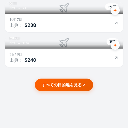
STI
1か所
NYC
→
STI
9月17日
出典：
$238
HOU
直接
NYC
→
HOU
8月16日
出典：
$240
すべての目的地を見る