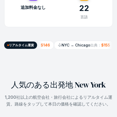
22
追加料金なし
言語
Miami
出典：
$146
NYC
→
Chicago
出典：
$155
NYC
→
リアルタイム運賃
人気のある出発地 New York
1,200社以上の航空会社・旅行会社によるリアルタイム運
賃。路線をタップして本日の価格を確認してください。
Dallas
直接
NYC
→
DFW