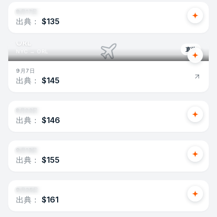
9月17日
出典：
$135
ORL
直接
NYC
→
ORL
9月7日
出典：
$145
Miami
1か所
NYC
→
MIA
8月22日
出典：
$146
Chicago
1か所
NYC
→
CHI
9月13日
出典：
$155
San Francisco
1か所
NYC
→
SFO
9月25日
出典：
$161
MBJ
直接
NYC
→
MBJ