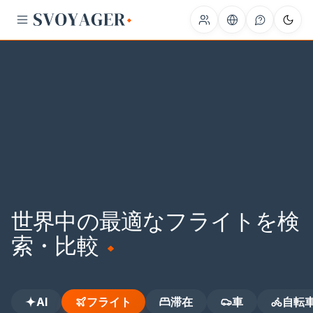
JFK
LHR
CAI
DXB
GRU
JNB
世界中の最適なフライトを検
索・比較
AI
フライト
滞在
車
自転