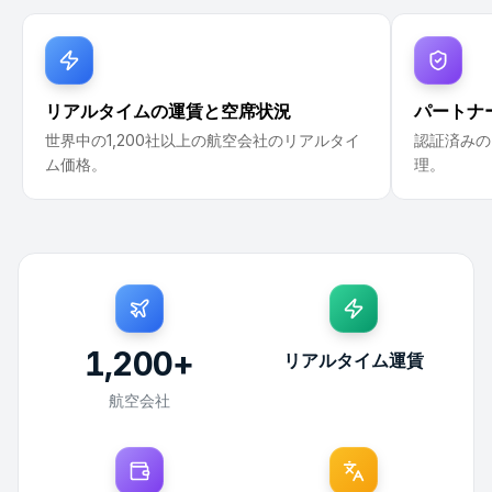
リアルタイムの運賃と空席状況
パートナ
世界中の1,200社以上の航空会社のリアルタイ
認証済みの
ム価格。
理。
1,200
+
リアルタイム運賃
航空会社