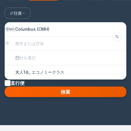
往復
Columbus (CMH)
CMH
都市または空港
日付を選択
大人1名, エコノミークラス
直行便
検索