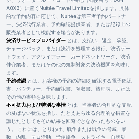
ジ、ウォータールー・ロード4番地（郵便番号：D04
A0X3）に置くNuitée Travel Limitedを指します。具体
的な予約内容に応じて、Nuitéeは第三者予約パートナ
ー、決済代行業者、予約確認提供業者、または記録上の
販売業者として機能する場合があります。
決済サービスプロバイダー
とは、支払い、返金、承認、
チャージバック、または決済を処理する銀行、決済ゲー
トウェイ、アクワイアラー、カードネットワーク、決済
仲介業者、またはその他の規制対象の決済機関を意味し
ます。
予約確認
とは、お客様の予約の詳細を確認する電子確認
書、バウチャー、予約確認書、領収書、旅程表、または
その他の書類を意味します。
不可抗力および特別な事情
とは、当事者の合理的な支配
の及ばない状況を指し、たとえあらゆる合理的な措置を
講じたとしてもその結果を回避できなかったものをい
う。 これには、とりわけ、戦争または戦争の脅威、暴
動、内乱、テロ活動、労使紛争、ストライキ、自然災