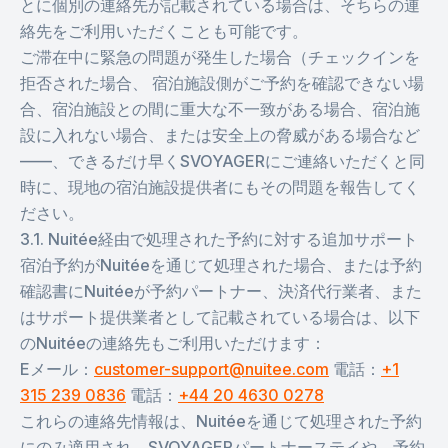
とに個別の連絡先が記載されている場合は、そちらの連
絡先をご利用いただくことも可能です。
ご滞在中に緊急の問題が発生した場合（チェックインを
拒否された場合、 宿泊施設側がご予約を確認できない場
合、宿泊施設との間に重大な不一致がある場合、宿泊施
設に入れない場合、または安全上の脅威がある場合など
——、できるだけ早くSVOYAGERにご連絡いただくと同
時に、現地の宿泊施設提供者にもその問題を報告してく
ださい。
3.1. Nuitée経由で処理された予約に対する追加サポート
宿泊予約がNuitéeを通じて処理された場合、または予約
確認書にNuitéeが予約パートナー、決済代行業者、また
はサポート提供業者として記載されている場合は、以下
のNuitéeの連絡先もご利用いただけます：
Eメール：
customer-support@nuitee.com
電話：
+1
315 239 0836
電話：
+44 20 4630 0278
これらの連絡先情報は、Nuitéeを通じて処理された予約
にのみ適用され、SVOYAGERパートナーステイや、予約