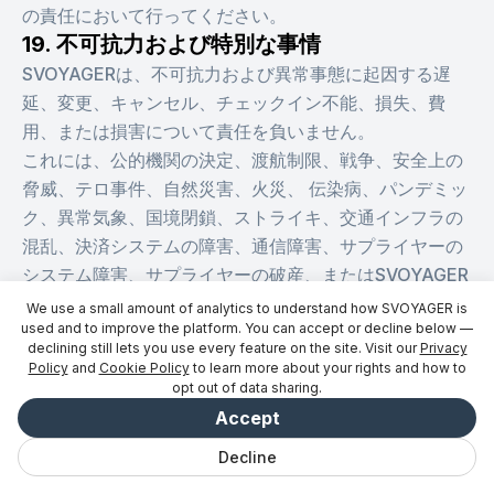
の責任において行ってください。
19. 不可抗力および特別な事情
SVOYAGERは、不可抗力および異常事態に起因する遅
延、変更、キャンセル、チェックイン不能、損失、費
用、または損害について責任を負いません。
これには、公的機関の決定、渡航制限、戦争、安全上の
脅威、テロ事件、自然災害、火災、 伝染病、パンデミッ
ク、異常気象、国境閉鎖、ストライキ、交通インフラの
混乱、決済システムの障害、通信障害、サプライヤーの
システム障害、サプライヤーの破産、またはSVOYAGER
の合理的な支配の及ばないその他の事象が含まれます。
We use a small amount of analytics to understand how SVOYAGER is
used and to improve the platform. You can accept or decline below —
このような場合、払い戻し、変更、および代替案につい
declining still lets you use every feature on the site. Visit our
Privacy
ては、料金条件、宿泊施設提供者、予約パートナー、決
Policy
and
Cookie Policy
to learn more about your rights and how to
済プロバイダーの判断、および適用される法律によって
opt out of data sharing.
異なります。
Accept
20. 滞在中の苦情やトラブル
Decline
ご滞在中に問題が発生した場合は、直ちに現地の宿泊施
チャット
保存済み
旅行
探検
Vibe
ログイン