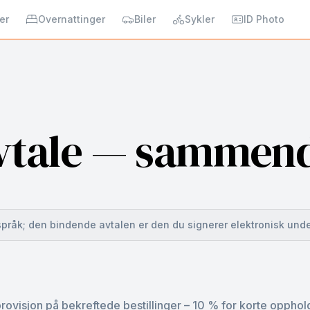
er
Overnattinger
Biler
Sykler
ID Photo
vtale — sammen
språk; den bindende avtalen er den du signerer elektronisk unde
ovisjon på bekreftede bestillinger – 10 % for korte opphol