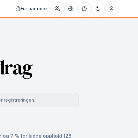
For partnere
drag
r registreringen.
d og 7 % for lange opphold (28