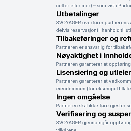
netter eller mer) – som vist i Par
Utbetalinger
SVOYAGER overfører partnerens ande
delvis reservasjon) i henhold til u
Tilbakeføringer og re
Partneren er ansvarlig for tilbak
Nøyaktighet i innhold
Partneren garanterer at oppføring
Lisensiering og utleie
Partneren garanterer at vedkommend
eiendommen (for eksempel tillatelse
Ingen omgåelse
Partneren skal ikke føre gjester 
Verifisering og suspe
SVOYAGER gjennomgår oppføringene
vilkårene.