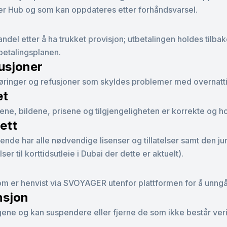
tner Hub og som kan oppdateres etter forhåndsvarsel.
l etter å ha trukket provisjon; utbetalingen holdes tilbake t
tbetalingsplanen.
fusjoner
eføringer og refusjoner som skyldes problemer med overnatti
et
ene, bildene, prisene og tilgjengeligheten er korrekte og h
rett
e har alle nødvendige lisenser og tillatelser samt den juridi
r til korttidsutleie i Dubai der dette er aktuelt).
som er henvist via SVOYAGER utenfor plattformen for å unngå
nsjon
 og kan suspendere eller fjerne de som ikke består verifi