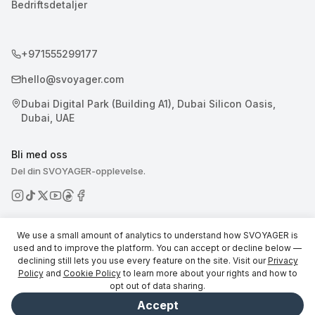
Bedriftsdetaljer
+971555299177
hello@svoyager.com
Dubai Digital Park (Building A1), Dubai Silicon Oasis,
Dubai, UAE
Bli med oss
Del din SVOYAGER-opplevelse.
We use a small amount of analytics to understand how SVOYAGER is
used and to improve the platform. You can accept or decline below —
declining still lets you use every feature on the site. Visit our
Privacy
© 2026 SVOYAGER
Policy
and
Cookie Policy
to learn more about your rights and how to
opt out of data sharing.
Accept