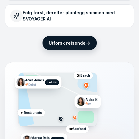
Følg først, deretter planlegg sammen med
SVOYAGER AI
Utforsk reisende
🏖️
Beach
Joan Jones
Follow
Dubai
Aisha K.
Bali
🍴
Restaurants
🍽️
Seafood
Marco Reis