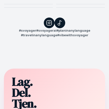
#svoyager
#svoyagerai
#planinanylanguage
#travelinanylanguage
#vibewithsvoyager
Lag.
Del.
Tjen.