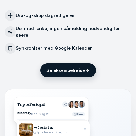
Dra-og-slipp dagredigerer
Del med lenke, ingen påmelding nødvendig for
seere
Synkroniser med Google Kalender
Se eksempelreise
Trip to Portugal
Itinerary
Map
Budget
Sync
🛏️ Costa Luz
3pm check-in · 2 nights