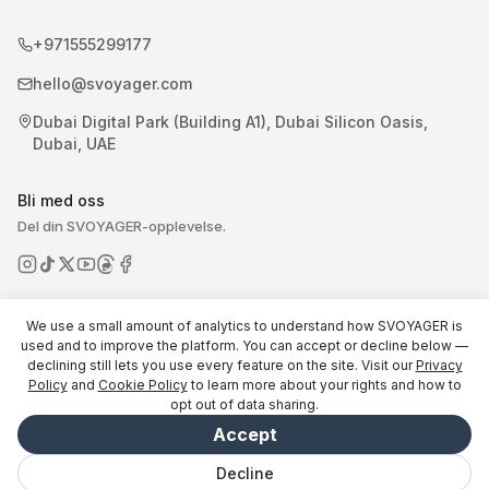
+971555299177
hello@svoyager.com
Dubai Digital Park (Building A1), Dubai Silicon Oasis,
Dubai, UAE
Bli med oss
Del din SVOYAGER-opplevelse.
We use a small amount of analytics to understand how SVOYAGER is
used and to improve the platform. You can accept or decline below —
declining still lets you use every feature on the site. Visit our
Privacy
© 2026 SVOYAGER
Policy
and
Cookie Policy
to learn more about your rights and how to
opt out of data sharing.
Accept
Decline