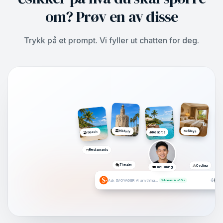
om? Prøv en av disse
Trykk på et prompt. Vi fyller ut chatten for deg.
🏛️
🛏️
History
Stays
Beach
🛎️
Resorts
🏖️
🍴
Restaurants
🎭
Theater
🚴
Cycling
🍽️
Fine Dining
Ask SVOYAGER AI anything…
✨ Ideas in ~30s