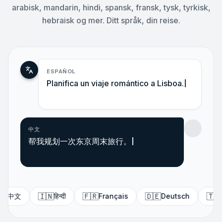
arabisk, mandarin, hindi, spansk, fransk, tysk, tyrkisk,
hebraisk og mer. Ditt språk, din reise.
ESPAÑOL
Planifica
中文
帮我规划一次东京周末

🇫🇷
🇩🇪
🇹🇷
🇧
हिन्दी
Français
Deutsch
Türkçe