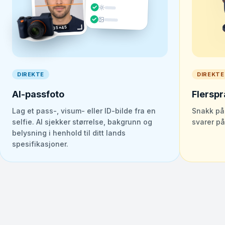
35×45
DIREKTE
DIREKTE
AI-passfoto
Flerspr
Lag et pass-, visum- eller ID-bilde fra en
Snakk på 
selfie. AI sjekker størrelse, bakgrunn og
svarer p
belysning i henhold til ditt lands
spesifikasjoner.