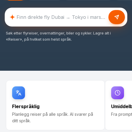
Søk etter flyreiser, overnattinger, biler og sykler. Lagre alt i
«Reiser», på hvilket som helst språk.
Flerspråklig
Umiddelb
Planlegg reiser på alle språk. AI svarer på
Fra prompt
ditt språk.