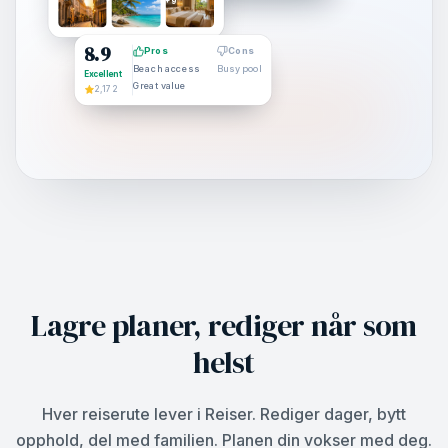
+9
8.9
Pros
Cons
Beach access
Busy pool
Excellent
Great value
2,172
Lagre planer, rediger når som
helst
Hver reiserute lever i Reiser. Rediger dager, bytt
opphold, del med familien. Planen din vokser med deg.