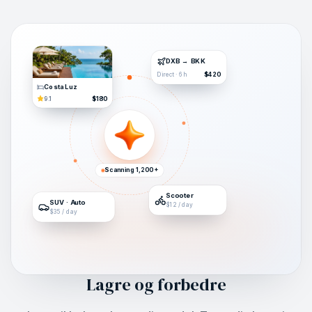
DXB → BKK
$420
Direct · 6h
Costa Luz
$180
9.1
Scanning 1,200+
Scooter
SUV · Auto
$12 / day
$35 / day
Lagre og forbedre