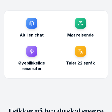
Alt i én chat
Møt reisende
Øyeblikkelige
Taler 22 språk
reiseruter
Usikker på hva du skal spørre