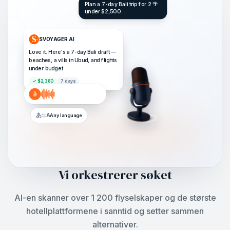
Plan a 7-day Bali trip for 2 🌴
under $2,500
SVOYAGER AI
Love it. Here's a 7-day Bali draft —
beaches, a villa in Ubud, and flights
under budget.
✓ $2,380
7 days
あ
A
Any language
Vi orkestrerer søket
AI-en skanner over 1 200 flyselskaper og de største
hotellplattformene i sanntid og setter sammen
alternativer.