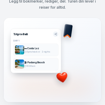
Legg til bokmerker, rediger, del. Turen din lever i
reiser for alltid.
Trip to Bali
DAY 1
🛏️ Costa Luz
3pm check-in · 2 nights
🏖️ Padang Beach
10:00am