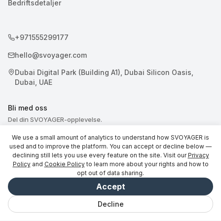
Bedriftsdetaljer
+971555299177
hello@svoyager.com
Dubai Digital Park (Building A1), Dubai Silicon Oasis,
Dubai, UAE
Bli med oss
Del din SVOYAGER-opplevelse.
We use a small amount of analytics to understand how SVOYAGER is
used and to improve the platform. You can accept or decline below —
declining still lets you use every feature on the site. Visit our
Privacy
Policy
and
Cookie Policy
to learn more about your rights and how to
opt out of data sharing.
© 2026 SVOYAGER
Accept
Decline
Chat
Lagret
Reiser
Utforsk
Vibe
Logg inn