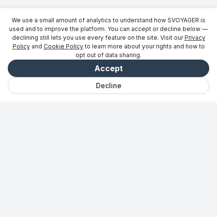
We use a small amount of analytics to understand how SVOYAGER is
used and to improve the platform. You can accept or decline below —
declining still lets you use every feature on the site. Visit our
Privacy
Policy
and
Cookie Policy
to learn more about your rights and how to
opt out of data sharing.
Accept
Decline
채팅
저장됨
여행
탐색하기
Vibe
로그인
파트너용
→
최신 소식을 받아보세요
글로벌 이동성 관련 최신 소식과 여행 정보.