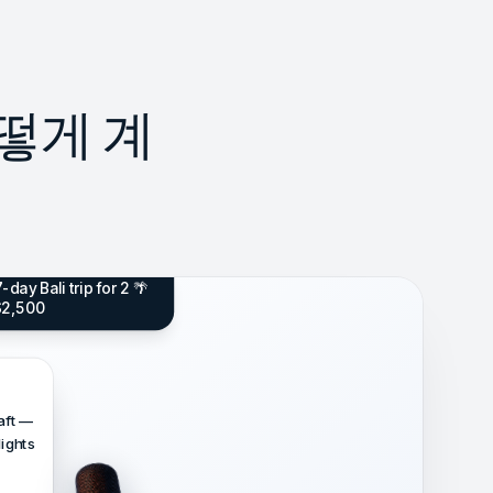
어떻게 계
-day Bali trip for 2 🌴
$2,500
raft —
lights