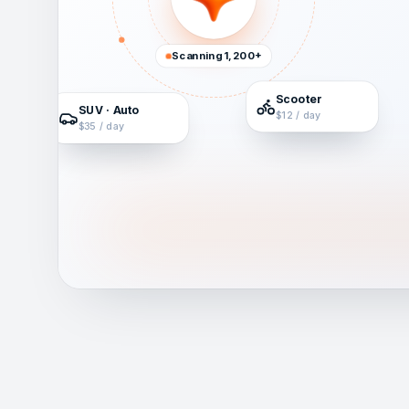
Scanning 1,200+
Scooter
SUV · Auto
$12 / day
$35 / day