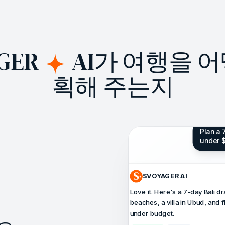
AGER
AI가 여행을 
획해 주는지
Plan a 7
under 
SVOYAGER AI
Love it. Here's a 7-day Bali d
beaches, a villa in Ubud, and f
under budget.