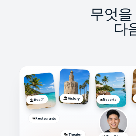
무엇을
다
🏛️
History
Beach
🛎️
Resorts
🏖️
🍴
Restaurants
🎭
Theater