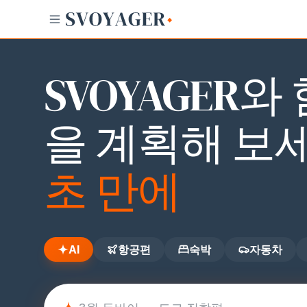
AI
항공편
숙박
자동차
자전거
ID
SVOYAGER와
을 계획해 보
초 만에
AI
항공편
숙박
자동차