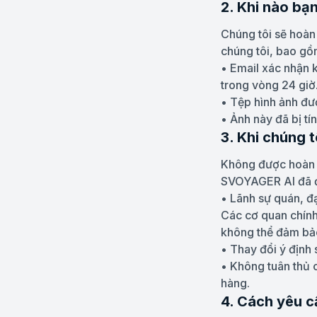
2. Khi nào bạ
Chúng tôi sẽ hoàn 
chúng tôi, bao gồ
• Email xác nhận k
trong vòng 24 giờ
• Tệp hình ảnh đư
• Ảnh này đã bị tí
3. Khi chúng 
Không được hoàn ti
SVOYAGER AI đã đư
• Lãnh sự quán, đạ
Các cơ quan chính
không thể đảm bả
• Thay đổi ý định 
• Không tuân thủ 
hàng.
4. Cách yêu c