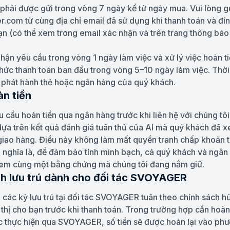
 phải được gửi trong vòng 7 ngày kể từ ngày mua. Vui lòng g
com từ cùng địa chỉ email đã sử dụng khi thanh toán và đ
ạn (có thể xem trong email xác nhận và trên trang thông báo
nhận yêu cầu trong vòng 1 ngày làm việc và xử lý việc hoàn 
hức thanh toán ban đầu trong vòng 5–10 ngày làm việc. Thời
 phát hành thẻ hoặc ngân hàng của quý khách.
àn tiền
cầu hoàn tiền qua ngân hàng trước khi liên hệ với chúng tôi,
dựa trên kết quả đánh giá tuân thủ của AI mà quý khách đã x
giao hàng. Điều này không làm mất quyền tranh chấp khoản 
 nghĩa là, để đảm bảo tính minh bạch, cả quý khách và ngân
em cùng một bằng chứng mà chúng tôi đang nắm giữ.
nh lưu trú dành cho đối tác SVOYAGER
o các kỳ lưu trú tại đối tác SVOYAGER tuân theo chính sách 
 thị cho bạn trước khi thanh toán. Trong trường hợp cần hoàn
c thực hiện qua SVOYAGER, số tiền sẽ được hoàn lại vào phư