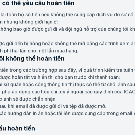
n có thể yêu cầu hoàn tiền
lại toàn bộ số tiền nếu không thể cung cấp dịch vụ do sự cố 
m nhưng không giới hạn ở:
hông bao giờ được gửi đi và đội ngũ hỗ trợ của chúng tôi khô
.
ợc gửi đến bị hỏng hoặc không thể mở bằng các trình xem ả
nh phí hai lần cho một lần mua hàng.
tôi không thể hoàn tiền
ền trong các trường hợp sau đây, vì quá trình kiểm tra tuân
ợc hoàn tất và hiển thị cho bạn trước khi thanh toán:
i sứ quán hoặc cổng thông tin thị thực có thể từ chối ảnh sa
 phủ áp dụng các tiêu chí tùy ý ngoài các quy định của ICAO
o ảnh sẽ được chấp nhận.
sau khi email đã được gửi đi và tệp đã được mở.
các hướng dẫn in ấn hoặc tải lên được cung cấp trong email 
ầu hoàn tiền