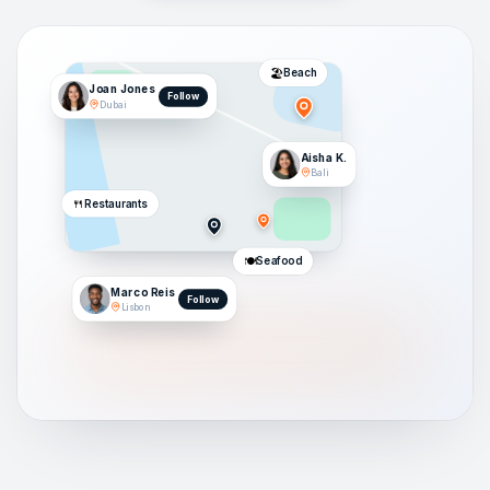
🏖️
Beach
Joan Jones
Follow
Dubai
Aisha K.
Bali
🍴
Restaurants
🍽️
Seafood
Marco Reis
Follow
Lisbon