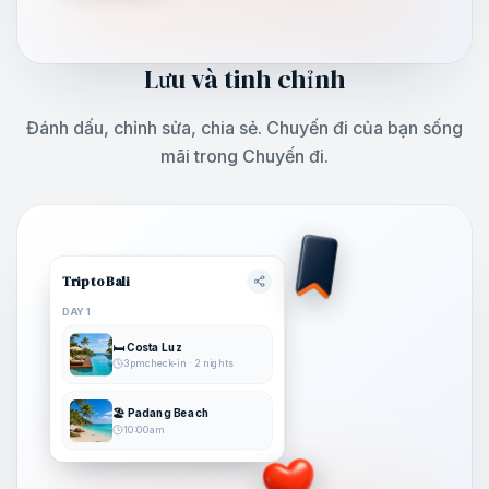
Lưu và tinh chỉnh
Đánh dấu, chỉnh sửa, chia sẻ. Chuyến đi của bạn sống
mãi trong Chuyến đi.
Trip to Bali
DAY 1
🛏️ Costa Luz
3pm check-in · 2 nights
🏖️ Padang Beach
10:00am