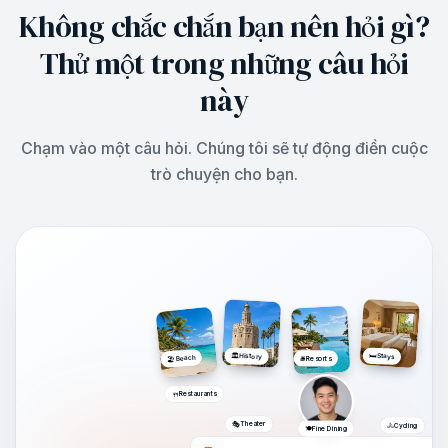
Không chắc chắn bạn nên hỏi gì?
Thử một trong những câu hỏi
này
Chạm vào một câu hỏi. Chúng tôi sẽ tự động điền cuộc
trò chuyện cho bạn.
🏛️
🛏️
History
Stays
Beach
🛎️
Resorts
🏖️
🍴
Restaurants
🎭
Theater
🚴
Cycling
🍽️
Fine Dining