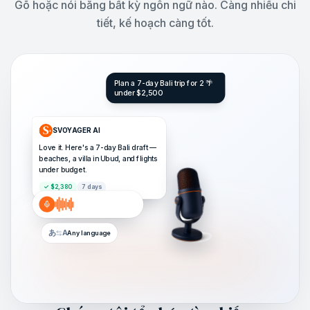
Gõ hoặc nói bằng bất kỳ ngôn ngữ nào. Càng nhiều chi
tiết, kế hoạch càng tốt.
Plan a 7-day Bali trip for 2 🌴
under $2,500
SVOYAGER AI
Love it. Here's a 7-day Bali draft —
beaches, a villa in Ubud, and flights
under budget.
✓ $2,380
7 days
あ
A
Any language