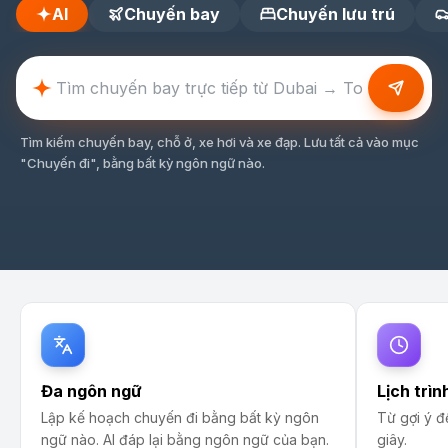
AI
Chuyến bay
Chuyến lưu trú
Tìm kiếm chuyến bay, chỗ ở, xe hơi và xe đạp. Lưu tất cả vào mục
"Chuyến đi", bằng bất kỳ ngôn ngữ nào.
Đa ngôn ngữ
Lịch trìn
Lập kế hoạch chuyến đi bằng bất kỳ ngôn
Từ gợi ý đ
ngữ nào. AI đáp lại bằng ngôn ngữ của bạn.
giây.