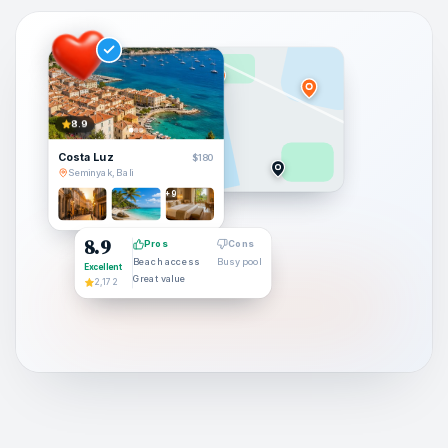
8.9
Costa Luz
$180
Seminyak, Bali
+9
8.9
Pros
Cons
Beach access
Busy pool
Excellent
Great value
2,172