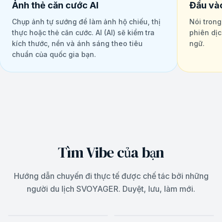
Ảnh thẻ căn cước AI
Đầu và
Chụp ảnh tự sướng để làm ảnh hộ chiếu, thị
Nói trong
thực hoặc thẻ căn cước. AI (AI) sẽ kiểm tra
phiên dị
kích thước, nền và ánh sáng theo tiêu
ngữ.
chuẩn của quốc gia bạn.
Tìm Vibe của bạn
Hướng dẫn chuyến đi thực tế được chế tác bởi những
DUBAI, UNITED ARAB
người du lịch SVOYAGER. Duyệt, lưu, làm mới.
BALI, BALI
EMIRATES
Bali
Dubai