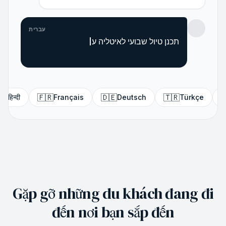
עברית
תכנן טיול שבועי לאיטליה עבור שלושה אנשים.
🇩🇪
🇹🇷
🇧🇷
ançais
Deutsch
Türkçe
Português
Gặp gỡ những du khách đang đi
đến nơi bạn sắp đến