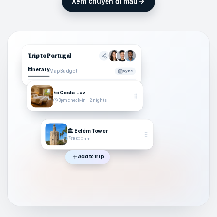
Xem chuyến đi mẫu
Trip to Portugal
Itinerary
Map
Budget
Sync
🛏️ Costa Luz
3pm check-in · 2 nights
🏛️ Belém Tower
10:00am
Add to trip