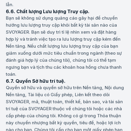
lẫn.
6.6. Chất lượng Lưu lượng Truy cập.
Bạn sẽ không sử dụng quảng cáo gây hại để chuyển
hướng lưu lượng truy cập khỏi bất kỳ tài sản nào của
SVOYAGER. Bạn sẽ duy trì tỉ lệ nhìn xem và đặt hàng
hợp lý và tránh việc tạo ra lưu lượng truy cập kém đến
Nền tảng. Nếu chất lượng lưu lượng truy cập của bạn
giảm xuống dưới mức tiêu chuẩn trong ngành (theo sự
đánh giá hợp lý của chúng tôi), chúng tôi có thể tạm
ngưng bạn và tịch thu các khoản hoa hồng chưa thanh
toán.
6.7. Quyền Sở hữu trí tuệ.
Quyền sở hữu và quyền sở hữu trên Nền tảng, Nội dung
Nền tảng, Tài liệu có Giấy phép, Liên kết theo dõi
SVOYAGER, mã, thuật toán, thiết kế, bản sao, và tài sản
trí tuệ của SVOYAGER thuộc về chúng tôi hoặc các nhà
cấp phép của chúng tôi. Không có gì trong Thỏa thuận
này chuyển nhượng bất kỳ quyền, tiêu đề, hoặc lợi ích
nào cho bạn. Chúng tôi cấp cho bạn một giấy phép hạn