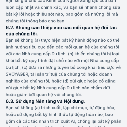
Bạn sẽ giữ cho các Kênh của Người Sáng tạo của bạn
luôn cập nhật và chính xác, và bạn sẽ nhanh chóng sửa
bất kỳ lỗi hoặc thiếu sót nào, bao gồm cả những lỗi mà
chúng tôi thông báo cho bạn.
6.2. Không can thiệp vào các mối quan hệ đối tác
của chúng tôi.
Bạn sẽ không (a) thực hiện bất kỳ hành động nào có thể
ảnh hưởng tiêu cực đến các mối quan hệ của chúng tôi
với các Nhà cung cấp Du lịch, (b) khiến chúng tôi bị loại
khỏi bất kỳ quy trình đặt chỗ nào với một Nhà cung cấp
Du lịch, (c) đưa ra những tuyên bố công khai tiêu cực về
SVOYAGER, tài sản trí tuệ của chúng tôi hoặc doanh
nghiệp của chúng tôi, hoặc (d) xúi giục hoặc cố gắng
xúi giục bất kỳ Nhà cung cấp Du lịch nào chấm dứt
hoặc giảm bớt quan hệ với chúng tôi.
6.3. Sử dụng Nền tảng và Nội dung.
Bạn sẽ không (a) trích xuất, lập chỉ mục, tự động hóa,
hoặc sử dụng bất kỳ hình thức tự động hóa nào, bao
gồm cả các tác nhân trích xuất AI, chống lại bất kỳ phần