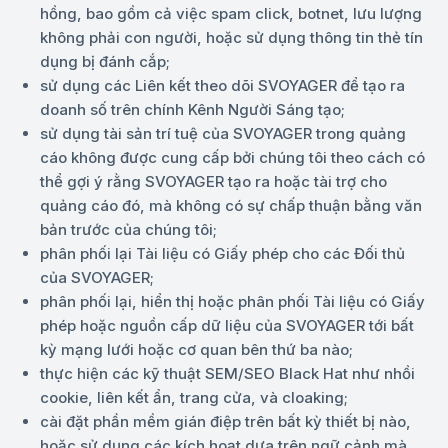
hồng, bao gồm cả việc spam click, botnet, lưu lượng
không phải con người, hoặc sử dụng thông tin thẻ tín
dụng bị đánh cắp;
sử dụng các Liên kết theo dõi SVOYAGER để tạo ra
doanh số trên chính Kênh Người Sáng tạo;
sử dụng tài sản trí tuệ của SVOYAGER trong quảng
cáo không được cung cấp bởi chúng tôi theo cách có
thể gợi ý rằng SVOYAGER tạo ra hoặc tài trợ cho
quảng cáo đó, mà không có sự chấp thuận bằng văn
bản trước của chúng tôi;
phân phối lại Tài liệu có Giấy phép cho các Đối thủ
của SVOYAGER;
phân phối lại, hiển thị hoặc phân phối Tài liệu có Giấy
phép hoặc nguồn cấp dữ liệu của SVOYAGER tới bất
kỳ mạng lưới hoặc cơ quan bên thứ ba nào;
thực hiện các kỹ thuật SEM/SEO Black Hat như nhồi
cookie, liên kết ẩn, trang cửa, và cloaking;
cài đặt phần mềm gián điệp trên bất kỳ thiết bị nào,
hoặc sử dụng các kích hoạt dựa trên ngữ cảnh mà