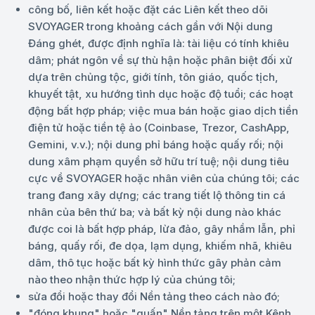
công bố, liên kết hoặc đặt các Liên kết theo dõi
SVOYAGER trong khoảng cách gần với Nội dung
Đáng ghét, được định nghĩa là: tài liệu có tính khiêu
dâm; phát ngôn về sự thù hận hoặc phân biệt đối xử
dựa trên chủng tộc, giới tính, tôn giáo, quốc tịch,
khuyết tật, xu hướng tình dục hoặc độ tuổi; các hoạt
động bất hợp pháp; việc mua bán hoặc giao dịch tiền
điện tử hoặc tiền tệ ảo (Coinbase, Trezor, CashApp,
Gemini, v.v.); nội dung phỉ báng hoặc quấy rối; nội
dung xâm phạm quyền sở hữu trí tuệ; nội dung tiêu
cực về SVOYAGER hoặc nhân viên của chúng tôi; các
trang đang xây dựng; các trang tiết lộ thông tin cá
nhân của bên thứ ba; và bất kỳ nội dung nào khác
được coi là bất hợp pháp, lừa đảo, gây nhầm lẫn, phỉ
báng, quấy rối, đe dọa, lạm dụng, khiếm nhã, khiêu
dâm, thô tục hoặc bất kỳ hình thức gây phản cảm
nào theo nhận thức hợp lý của chúng tôi;
sửa đổi hoặc thay đổi Nền tảng theo cách nào đó;
"đóng khung" hoặc "quấn" Nền tảng trên một Kênh