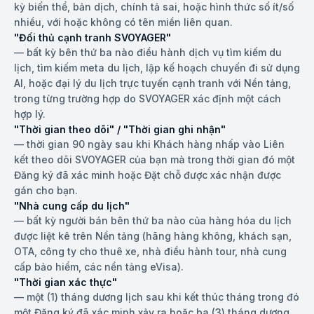
kỳ biến thể, bản dịch, chính tả sai, hoặc hình thức số ít/số
nhiều, với hoặc không có tên miền liên quan.
"Đối thủ cạnh tranh SVOYAGER"
—
bất kỳ bên thứ ba nào điều hành dịch vụ tìm kiếm du
lịch, tìm kiếm meta du lịch, lập kế hoạch chuyến đi sử dụng
AI, hoặc đại lý du lịch trực tuyến cạnh tranh với Nền tảng,
trong từng trường hợp do SVOYAGER xác định một cách
hợp lý.
"Thời gian theo dõi" / "Thời gian ghi nhận"
—
thời gian 90 ngày sau khi Khách hàng nhấp vào Liên
kết theo dõi SVOYAGER của bạn mà trong thời gian đó một
Đăng ký đã xác minh hoặc Đặt chỗ được xác nhận được
gán cho bạn.
"Nhà cung cấp du lịch"
—
bất kỳ người bán bên thứ ba nào của hàng hóa du lịch
được liệt kê trên Nền tảng (hãng hàng không, khách sạn,
OTA, công ty cho thuê xe, nhà điều hành tour, nhà cung
cấp bảo hiểm, các nền tảng eVisa).
"Thời gian xác thực"
—
một (1) tháng dương lịch sau khi kết thúc tháng trong đó
một Đăng ký đã xác minh xảy ra hoặc ba (3) tháng dương