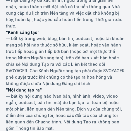
—
một Đăng ký đã xác minh, người trong thời gian Ghi
nhận, hoàn thành một đặt chỗ có trả tiền thông qua Nhà
cung cấp du lịch trên Nền tảng và việc đặt chỗ không bị
hủy, hoàn lại, hoặc yêu cầu hoàn tiền trong Thời gian xác
thực.
"Kênh sáng tạo"
—
bất kỳ trang web, blog, bản tin, podcast, hoặc tài khoản
mạng xã hội nào thuộc sở hữu, kiểm soát, hoặc vận hành
trực tiếp hoặc gián tiếp bởi bạn (hoặc bởi một thực thể
trong Nhóm Người sáng tạo), trên đó bạn xuất bản hoặc
chia sẻ Nội dung Tạo ra với các Liên kết theo dõi
SVOYAGER. Các Kênh Người sáng tạo phải được SVOYAGER
phê duyệt trước khi chúng có thể tạo ra hoa hồng và
không được chứa Nội dung Đáng chỉ trích.
"Nội dung tạo ra"
—
bất kỳ nội dung nào (văn bản, hình ảnh, video, video
ngắn, podcast, bản tin, mã) do bạn tạo ra, toàn bộ hoặc
một phần, liên quan đến Nền tảng, Dịch vụ của chúng tôi,
điểm đến của chúng tôi, hoặc các đối tác của chúng tôi
liên quan đến Chương trình. Nội dung Tạo ra không bao
gồm Thông tin Bảo mật.