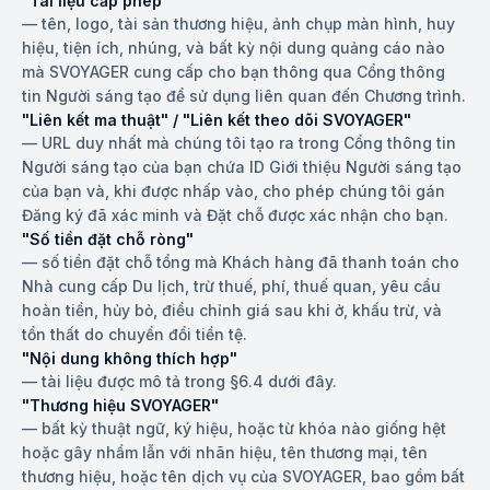
"Tài liệu cấp phép"
—
tên, logo, tài sản thương hiệu, ảnh chụp màn hình, huy
hiệu, tiện ích, nhúng, và bất kỳ nội dung quảng cáo nào
mà SVOYAGER cung cấp cho bạn thông qua Cổng thông
tin Người sáng tạo để sử dụng liên quan đến Chương trình.
"Liên kết ma thuật" / "Liên kết theo dõi SVOYAGER"
—
URL duy nhất mà chúng tôi tạo ra trong Cổng thông tin
Người sáng tạo của bạn chứa ID Giới thiệu Người sáng tạo
của bạn và, khi được nhấp vào, cho phép chúng tôi gán
Đăng ký đã xác minh và Đặt chỗ được xác nhận cho bạn.
"Số tiền đặt chỗ ròng"
—
số tiền đặt chỗ tổng mà Khách hàng đã thanh toán cho
Nhà cung cấp Du lịch, trừ thuế, phí, thuế quan, yêu cầu
hoàn tiền, hủy bỏ, điều chỉnh giá sau khi ở, khấu trừ, và
tổn thất do chuyển đổi tiền tệ.
"Nội dung không thích hợp"
—
tài liệu được mô tả trong §6.4 dưới đây.
"Thương hiệu SVOYAGER"
—
bất kỳ thuật ngữ, ký hiệu, hoặc từ khóa nào giống hệt
hoặc gây nhầm lẫn với nhãn hiệu, tên thương mại, tên
thương hiệu, hoặc tên dịch vụ của SVOYAGER, bao gồm bất