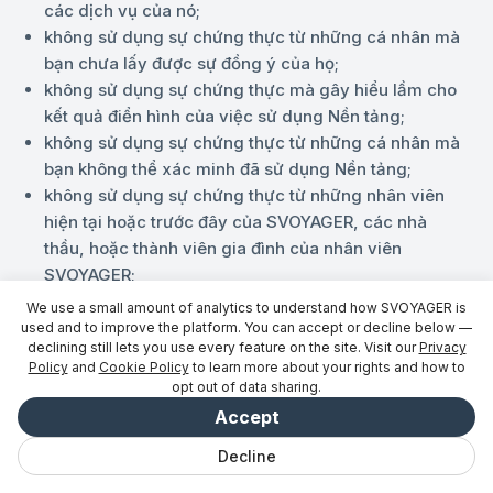
các dịch vụ của nó;
không sử dụng sự chứng thực từ những cá nhân mà
bạn chưa lấy được sự đồng ý của họ;
không sử dụng sự chứng thực mà gây hiểu lầm cho
kết quả điển hình của việc sử dụng Nền tảng;
không sử dụng sự chứng thực từ những cá nhân mà
bạn không thể xác minh đã sử dụng Nền tảng;
không sử dụng sự chứng thực từ những nhân viên
hiện tại hoặc trước đây của SVOYAGER, các nhà
thầu, hoặc thành viên gia đình của nhân viên
SVOYAGER;
nếu sự chứng thực của bạn là kết quả của bất kỳ
We use a small amount of analytics to understand how SVOYAGER is
khoản thanh toán nào, dịch vụ miễn phí, hoặc động
used and to improve the platform. You can accept or decline below —
declining still lets you use every feature on the site. Visit our
Privacy
viên nào khác, hãy đánh dấu nó một cách rõ ràng.
Policy
and
Cookie Policy
to learn more about your rights and how to
6.11. Tiết lộ AI (cụ thể cho SVOYAGER).
opt out of data sharing.
Bởi vì SVOYAGER bản thân sử dụng AI sinh tạo một cách
Accept
mạnh mẽ, chúng tôi yêu cầu các nhà sáng tạo phải
minh bạch tốt. Khi bạn đã sử dụng các công cụ AI
Decline
Trò chuyện
Đã lưu
Chuyến đi
Khám phá
Vibe
Đăng nhập
(ChatGPT, Claude, Gemini, Midjourney, Sora, Veo,