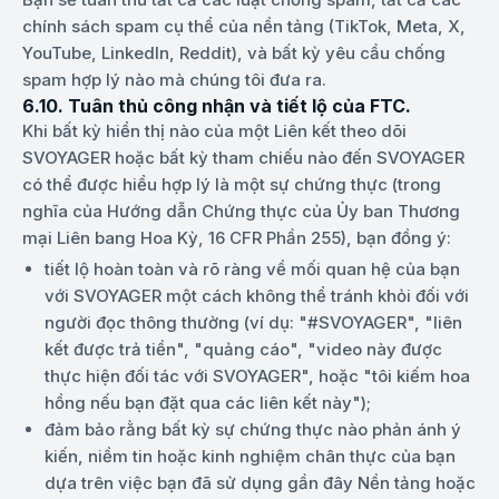
chính sách spam cụ thể của nền tảng (TikTok, Meta, X,
YouTube, LinkedIn, Reddit), và bất kỳ yêu cầu chống
spam hợp lý nào mà chúng tôi đưa ra.
6.10. Tuân thủ công nhận và tiết lộ của FTC.
Khi bất kỳ hiển thị nào của một Liên kết theo dõi
SVOYAGER hoặc bất kỳ tham chiếu nào đến SVOYAGER
có thể được hiểu hợp lý là một sự chứng thực (trong
nghĩa của Hướng dẫn Chứng thực của Ủy ban Thương
mại Liên bang Hoa Kỳ, 16 CFR Phần 255), bạn đồng ý:
tiết lộ hoàn toàn và rõ ràng về mối quan hệ của bạn
với SVOYAGER một cách không thể tránh khỏi đối với
người đọc thông thường (ví dụ: "#SVOYAGER", "liên
kết được trả tiền", "quảng cáo", "video này được
thực hiện đối tác với SVOYAGER", hoặc "tôi kiếm hoa
hồng nếu bạn đặt qua các liên kết này");
đảm bảo rằng bất kỳ sự chứng thực nào phản ánh ý
kiến, niềm tin hoặc kinh nghiệm chân thực của bạn
dựa trên việc bạn đã sử dụng gần đây Nền tảng hoặc