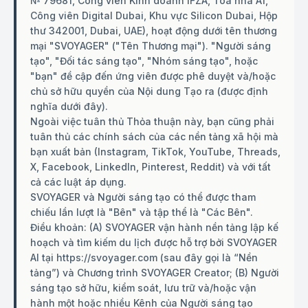
№ 79681, Công viên Kinh doanh IFZA, Tòa nhà A1,
Công viên Digital Dubai, Khu vực Silicon Dubai, Hộp
thư 342001, Dubai, UAE), hoạt động dưới tên thương
mại "SVOYAGER" ("Tên Thương mại"). "Người sáng
tạo", "Đối tác sáng tạo", "Nhóm sáng tạo", hoặc
"bạn" đề cập đến ứng viên được phê duyệt và/hoặc
chủ sở hữu quyền của Nội dung Tạo ra (được định
nghĩa dưới đây).
Ngoài việc tuân thủ Thỏa thuận này, bạn cũng phải
tuân thủ các chính sách của các nền tảng xã hội mà
bạn xuất bản (Instagram, TikTok, YouTube, Threads,
X, Facebook, LinkedIn, Pinterest, Reddit) và với tất
cả các luật áp dụng.
SVOYAGER và Người sáng tạo có thể được tham
chiếu lần lượt là "Bên" và tập thể là "Các Bên".
Điều khoản: (A) SVOYAGER vận hành nền tảng lập kế
hoạch và tìm kiếm du lịch được hỗ trợ bởi SVOYAGER
AI tại https://svoyager.com (sau đây gọi là “Nền
tảng”) và Chương trình SVOYAGER Creator; (B) Người
sáng tạo sở hữu, kiểm soát, lưu trữ và/hoặc vận
hành một hoặc nhiều Kênh của Người sáng tạo