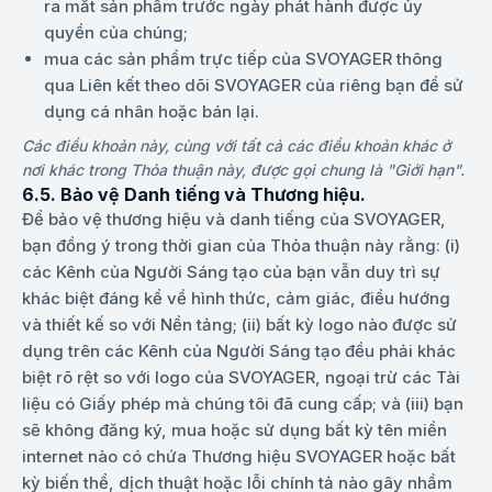
ra mắt sản phẩm trước ngày phát hành được ủy
quyền của chúng;
mua các sản phẩm trực tiếp của SVOYAGER thông
qua Liên kết theo dõi SVOYAGER của riêng bạn để sử
dụng cá nhân hoặc bán lại.
Các điều khoản này, cùng với tất cả các điều khoản khác ở
nơi khác trong Thỏa thuận này, được gọi chung là "Giới hạn".
6.5. Bảo vệ Danh tiếng và Thương hiệu.
Để bảo vệ thương hiệu và danh tiếng của SVOYAGER,
bạn đồng ý trong thời gian của Thỏa thuận này rằng: (i)
các Kênh của Người Sáng tạo của bạn vẫn duy trì sự
khác biệt đáng kể về hình thức, cảm giác, điều hướng
và thiết kế so với Nền tảng; (ii) bất kỳ logo nào được sử
dụng trên các Kênh của Người Sáng tạo đều phải khác
biệt rõ rệt so với logo của SVOYAGER, ngoại trừ các Tài
liệu có Giấy phép mà chúng tôi đã cung cấp; và (iii) bạn
sẽ không đăng ký, mua hoặc sử dụng bất kỳ tên miền
internet nào có chứa Thương hiệu SVOYAGER hoặc bất
kỳ biến thể, dịch thuật hoặc lỗi chính tả nào gây nhầm