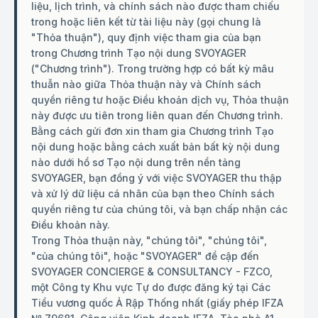
liệu, lịch trình, và chính sách nào được tham chiếu
trong hoặc liên kết từ tài liệu này (gọi chung là
"Thỏa thuận"), quy định việc tham gia của bạn
trong Chương trình Tạo nội dung SVOYAGER
("Chương trình"). Trong trường hợp có bất kỳ mâu
thuẫn nào giữa Thỏa thuận này và Chính sách
quyền riêng tư hoặc Điều khoản dịch vụ, Thỏa thuận
này được ưu tiên trong liên quan đến Chương trình.
Bằng cách gửi đơn xin tham gia Chương trình Tạo
nội dung hoặc bằng cách xuất bản bất kỳ nội dung
nào dưới hồ sơ Tạo nội dung trên nền tảng
SVOYAGER, bạn đồng ý với việc SVOYAGER thu thập
và xử lý dữ liệu cá nhân của bạn theo Chính sách
quyền riêng tư của chúng tôi, và bạn chấp nhận các
Điều khoản này.
Trong Thỏa thuận này, "chúng tôi", "chúng tôi",
"của chúng tôi", hoặc "SVOYAGER" đề cập đến
SVOYAGER CONCIERGE & CONSULTANCY - FZCO,
một Công ty Khu vực Tự do được đăng ký tại Các
Tiểu vương quốc Ả Rập Thống nhất (giấy phép IFZA