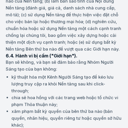
nào của Nền tảng; (b) làm bản sao tĩnh của Nội dung
Nền tảng (đánh giá, giá cả, danh sách nhà cung cấp,
mô tả); (c) sử dụng Nền tảng để thực hiện việc đặt chỗ
cho việc bán lại hoặc thương mại hóa; (d) nghiên cứu,
chuẩn hóa hoặc sử dụng Nền tảng một cách cạnh tranh
chống lại chúng tôi, bao gồm việc xây dựng hoặc cải
thiện một dịch vụ cạnh tranh; hoặc (e) sử dụng bất kỳ
Nền tảng Bên thứ ba nào để vượt qua các Giới hạn này.
6.4. Hành vi bị cấm ("Giới hạn").
Bạn sẽ không, và bạn sẽ đảm bảo rằng Nhóm Người
Sáng tạo của bạn không:
kỹ thuật hóa một Kênh Người Sáng tạo để kéo lưu
lượng truy cập ra khỏi Nền tảng sau khi click-
through;
chia sẻ hoa hồng với các trang web hoặc tổ chức vi
phạm Thỏa thuận này;
xâm phạm bất kỳ quyền của bên thứ ba nào (bản
quyền, nhãn hiệu, quyền riêng tư hoặc quyền sở hữu
khác);