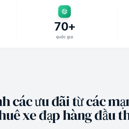
70
+
quốc gia
h các ưu đãi từ các mạ
huê xe đạp hàng đầu th