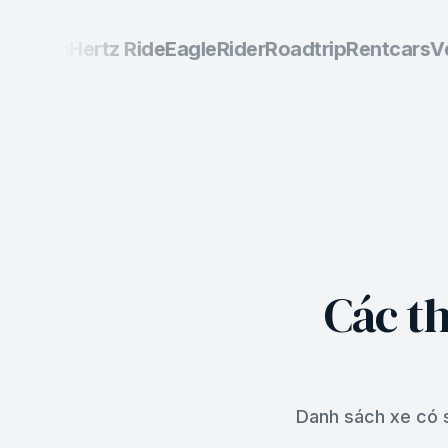
oking
Hertz Ride
EagleRider
Roadtrip
Rentcars
Ves
Các t
Danh sách xe có s