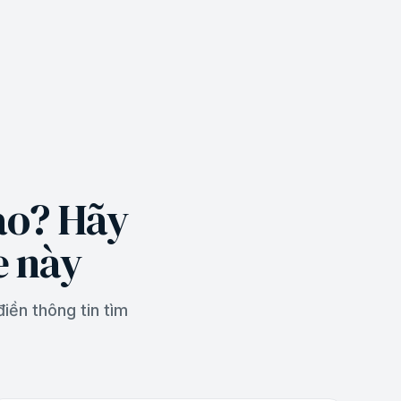
nào? Hãy
e này
iền thông tin tìm