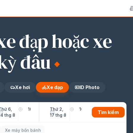
ID Photo
N
xe đạp hoặc xe
 kỳ đâu
Xe hơi
Xe đạp
ID Photo
Thứ 6,
Thứ 2,
Tìm kiếm
14 thg 8
17 thg 8
Xe máy bốn bánh