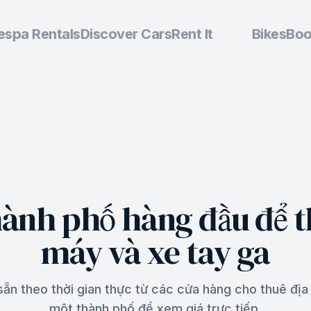
pa Rentals
Discover Cars
Rent It
BikesBook
hành phố hàng đầu để t
máy và xe tay ga
ẵn theo thời gian thực từ các cửa hàng cho thuê đị
một thành phố để xem giá trực tiếp.