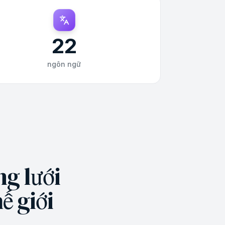
22
ngôn ngữ
ng lưới
ế giới