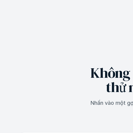
Không b
thử 
Nhấn vào một gợi