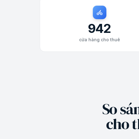
942
cửa hàng cho thuê
So sán
cho t