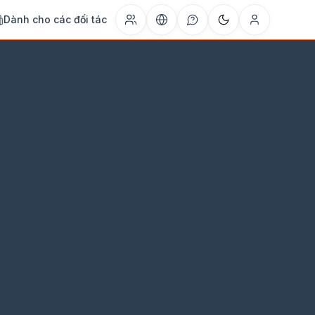
Dành cho các đối tác
hận / Trả
Tìm kiếm