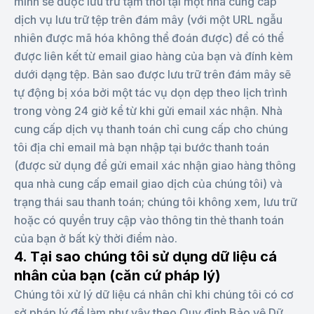
minh sẽ được lưu trữ tạm thời tại một nhà cung cấp
dịch vụ lưu trữ tệp trên đám mây (với một URL ngẫu
nhiên được mã hóa không thể đoán được) để có thể
được liên kết từ email giao hàng của bạn và đính kèm
dưới dạng tệp. Bản sao được lưu trữ trên đám mây sẽ
tự động bị xóa bởi một tác vụ dọn dẹp theo lịch trình
trong vòng 24 giờ kể từ khi gửi email xác nhận. Nhà
cung cấp dịch vụ thanh toán chỉ cung cấp cho chúng
tôi địa chỉ email mà bạn nhập tại bước thanh toán
(được sử dụng để gửi email xác nhận giao hàng thông
qua nhà cung cấp email giao dịch của chúng tôi) và
trạng thái sau thanh toán; chúng tôi không xem, lưu trữ
hoặc có quyền truy cập vào thông tin thẻ thanh toán
của bạn ở bất kỳ thời điểm nào.
4. Tại sao chúng tôi sử dụng dữ liệu cá
nhân của bạn (căn cứ pháp lý)
Chúng tôi xử lý dữ liệu cá nhân chỉ khi chúng tôi có cơ
sở pháp lý để làm như vậy theo Quy định Bảo vệ Dữ