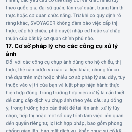
nhiên, các yêu cầu có thể thay đổi và khác nhau tùy
theo quốc gia, đại sứ quán, lãnh sự quán, trung tâm thị
thực hoặc cơ quan chức năng. Trừ khi có quy định rõ
ràng khác, SVOYAGER không đảm bảo việc cấp thị
thực, cấp hộ chiếu, phê duyệt nhập cư hoặc sự chấp
thuận của bất kỳ cơ quan chính phủ nào.
17. Cơ sở pháp lý cho các công cụ xử lý
ảnh
Đối với các công cụ chụp ảnh dùng cho hộ chiếu, thị
thực, thẻ căn cước và các tài liệu khác, chúng tôi có
thể dựa trên một hoặc nhiều cơ sở pháp lý sau đây, tùy
thuộc vào vị trí của bạn và luật pháp hiện hành: thực
hiện hợp đồng, trong trường hợp việc xử lý là cần thiết
để cung cấp dịch vụ chụp ảnh theo yêu cầu; sự đồng
ý, trong trường hợp cần thiết để tải lên ảnh, xử lý tùy
chọn, tiếp thị hoặc một số quy trình làm việc liên quan
đến quyền riêng tư; lợi ích hợp pháp, bao gồm phòng
chống gian lận, bảo mật dịch vụ, khắc phục sự cố kỹ