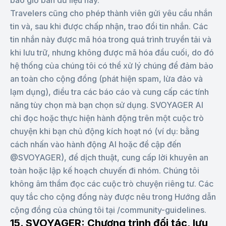
bao giờ bán dữ liệu này.
Travelers cũng cho phép thành viên gửi yêu cầu nhắn
tin và, sau khi được chấp nhận, trao đổi tin nhắn. Các
tin nhắn này được mã hóa trong quá trình truyền tải và
khi lưu trữ, nhưng không được mã hóa đầu cuối, do đó
hệ thống của chúng tôi có thể xử lý chúng để đảm bảo
an toàn cho cộng đồng (phát hiện spam, lừa đảo và
lạm dụng), điều tra các báo cáo và cung cấp các tính
năng tùy chọn mà bạn chọn sử dụng. SVOYAGER AI
chỉ đọc hoặc thực hiện hành động trên một cuộc trò
chuyện khi bạn chủ động kích hoạt nó (ví dụ: bằng
cách nhấn vào hành động AI hoặc đề cập đến
@SVOYAGER), để dịch thuật, cung cấp lời khuyên an
toàn hoặc lập kế hoạch chuyến đi nhóm. Chúng tôi
không âm thầm đọc các cuộc trò chuyện riêng tư. Các
quy tắc cho cộng đồng này được nêu trong Hướng dẫn
cộng đồng của chúng tôi tại /community-guidelines.
15. SVOYAGER: Chương trình đối tác, lưu