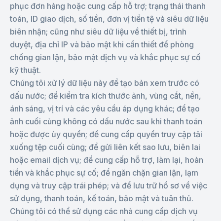
phục đơn hàng hoặc cung cấp hỗ trợ; trạng thái thanh
toán, ID giao dịch, số tiền, đơn vị tiền tệ và siêu dữ liệu
biên nhận; cũng như siêu dữ liệu về thiết bị, trình
duyệt, địa chỉ IP và bảo mật khi cần thiết để phòng
chống gian lận, bảo mật dịch vụ và khắc phục sự cố
kỹ thuật.
Chúng tôi xử lý dữ liệu này để tạo bản xem trước có
dấu nước; để kiểm tra kích thước ảnh, vùng cắt, nền,
ánh sáng, vị trí và các yêu cầu áp dụng khác; để tạo
ảnh cuối cùng không có dấu nước sau khi thanh toán
hoặc được ủy quyền; để cung cấp quyền truy cập tải
xuống tệp cuối cùng; để gửi liên kết sao lưu, biên lai
hoặc email dịch vụ; để cung cấp hỗ trợ, làm lại, hoàn
tiền và khắc phục sự cố; để ngăn chặn gian lận, lạm
dụng và truy cập trái phép; và để lưu trữ hồ sơ về việc
sử dụng, thanh toán, kế toán, bảo mật và tuân thủ.
Chúng tôi có thể sử dụng các nhà cung cấp dịch vụ