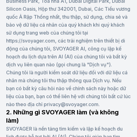
Business Park, Tòa nhà A1, Dubai Digital Park, Dubai
Silicon Oasis, Hộp thư 342001, Dubai, Các Tiểu vương
quốc Ả Rập Thống nhất, thu thập, sử dụng, chia sẻ và
bảo vệ dữ liệu cá nhân của quý khách khi quý khách
sử dụng trang web của chúng tôi tại
https://svoyager.com, các trải nghiệm trên thiết bị di
động của chúng tôi, SVOYAGER AI, công cụ lập kế
hoạch du lịch dựa trên AI (AI) của chúng tôi và bất kỳ
dịch vụ liên quan nào (gọi chung là "Dịch vụ").
Chúng tôi là người kiểm soát dữ liệu đối với dữ liệu cá
nhân mà chúng tôi thu thập thông qua Dịch vụ. Nếu
bạn có bất kỳ câu hỏi nào về chính sách này hoặc dữ
liệu của bạn, bạn có thể liên hệ với chúng tôi bất cứ lúc
nào theo địa chỉ privacy@svoyager.com.
2. Những gì SVOYAGER làm (và không
làm)
SVOYAGER là nền tảng tìm kiếm và lập kế hoạch du
lịch được hỗ trợ bởi AI (AI). Chúng tôi giúp bạn tìm