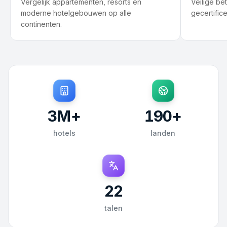
Vergelijk appartementen, resorts en
Veilige be
moderne hotelgebouwen op alle
gecertific
continenten.
3
M+
190
+
hotels
landen
22
talen