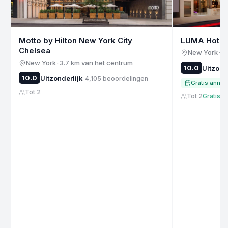
Motto by Hilton New York City
LUMA Hotel
Chelsea
New York
·
4
New York
·
3.7 km van het centrum
10.0
Uitzond
10.0
Uitzonderlijk
4,105
beoordelingen
Gratis annul
Tot 2
Tot 2
Gratis a