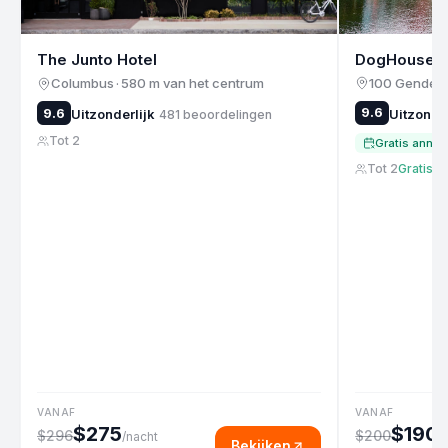
DogHouse 
The Junto Hotel
Columbus
·
580 m van het centrum
9.6
9.6
Uitzonder
Uitzonderlijk
481
beoordelingen
Tot 2
Gratis annul
Tot 2
Gratis a
VANAF
VANAF
$275
$190
$296
$200
/nacht
/
Bekijken