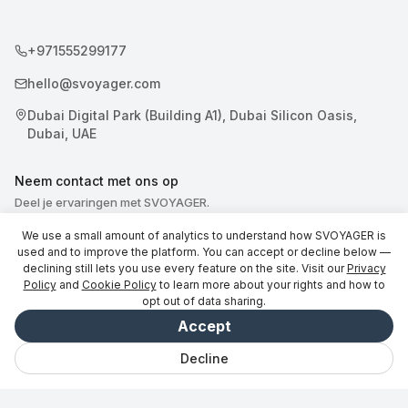
+971555299177
hello@svoyager.com
Dubai Digital Park (Building A1), Dubai Silicon Oasis,
Dubai, UAE
Neem contact met ons op
Deel je ervaringen met SVOYAGER.
We use a small amount of analytics to understand how SVOYAGER is
used and to improve the platform. You can accept or decline below —
declining still lets you use every feature on the site. Visit our
Privacy
Policy
and
Cookie Policy
to learn more about your rights and how to
opt out of data sharing.
© 2026 SVOYAGER
Accept
Decline
Chat
Opgeslagen
Uitstapjes
Ontdek
Vibe
Inloggen