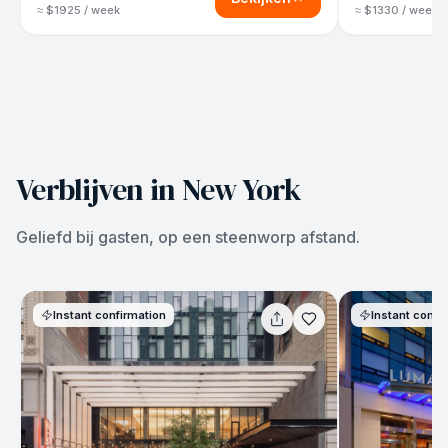
≈ $1925 / week
≈ $1330 / week
Verblijven in New York
Geliefd bij gasten, op een steenworp afstand.
Instant confirmation
Instant confi