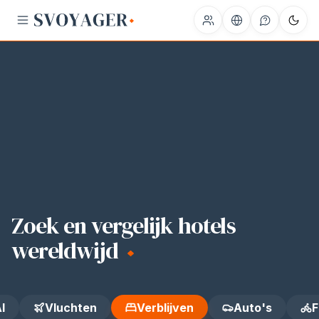
HOTEL
APARTMENTS
Zoek en vergelijk hotels
wereldwijd
I
Vluchten
Verblijven
Auto's
F