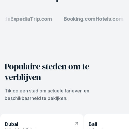
da
Expedia
Trip.com
Booking.com
Hotels.com
Ago
Populaire steden om te
verblijven
Tik op een stad om actuele tarieven en
beschikbaarheid te bekijken.
Dubai
Bali
Dubai
Bali
vanaf
US$ 38
/nacht
vanaf
US$ 31
/nacht