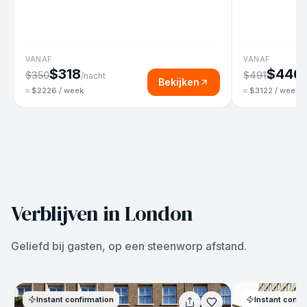
VANAF
VANAF
$318
$446
$350
$491
/nacht
/
Bekijken
≈ $2226 / week
≈ $3122 / week
Verblijven in London
Geliefd bij gasten, op een steenworp afstand.
Instant confirmation
Instant confi