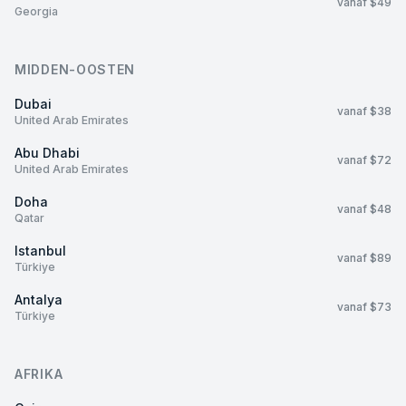
vanaf $49
Georgia
MIDDEN-OOSTEN
Dubai
vanaf $38
United Arab Emirates
Abu Dhabi
vanaf $72
United Arab Emirates
Doha
vanaf $48
Qatar
Istanbul
vanaf $89
Türkiye
Antalya
vanaf $73
Türkiye
AFRIKA