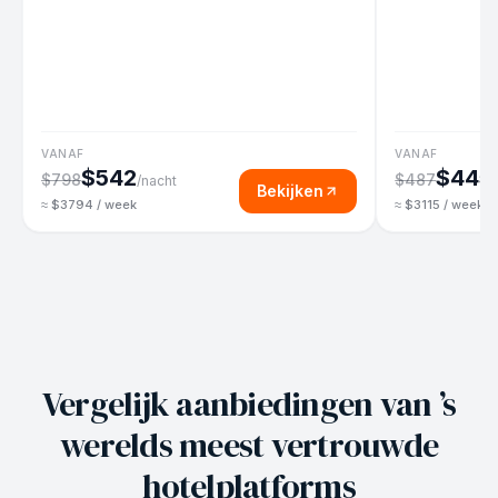
VANAF
VANAF
$542
$445
$798
$487
/nacht
Bekijken
≈ $3794 / week
≈ $3115 / week
Vergelijk aanbiedingen van ’s
werelds meest vertrouwde
hotelplatforms