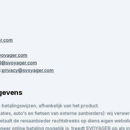
r.com
voyager.com
al@svoyager.com
g
:
privacy@svoyager.com
egevens
etalingswijzen, afhankelijk van het product.
ies, auto's en fietsen van externe aanbieders): wij verwer
etaalt de reisaanbieder rechtstreeks op diens eigen websit
eer online betaling mogelijk is, treedt SVOYAGER op als in