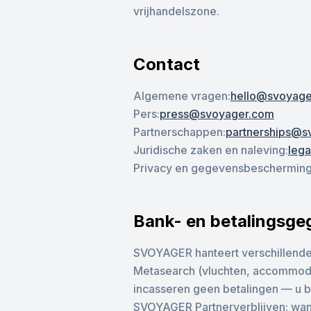
vrijhandelszone.
Contact
Algemene vragen
:
hello@svoyage
Pers
:
press@svoyager.com
Partnerschappen
:
partnerships@s
Juridische zaken en naleving
:
leg
Privacy en gegevensbeschermin
Bank- en betalingsg
SVOYAGER hanteert verschillende b
Metasearch (vluchten, accommodat
incasseren geen betalingen — u b
SVOYAGER Partnerverblijven: wann