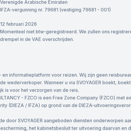
Verenigde Arabische Emiraten
IFZA-vergunning nr. 79681 (vestiging 79681 - 001)
12 februari 2026
Momenteel niet btw-geregistreerd. We zullen ons registrer
drempel in de VAE overschrijden.
n informatieplatform voor reizen. Wij zijn geen reisbureau
de wederverkoper. Wanneer u via SVOYAGER boekt, boekt u
k is voor het verzorgen van de reis.
NCY - FZCO is een Free Zone Company (FZCO) met een
ity (DIEZA / IFZA) op grond van de DIEZA-uitvoeringsvero
 de door SVOYAGER aangeboden diensten onderworpen aan 
cherming, het kabinetsbesluit ter uitvoering daarvan en d