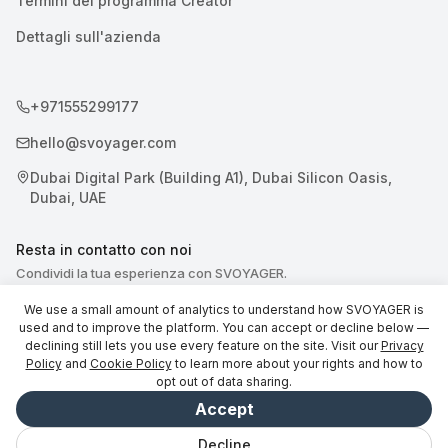
Termini del programma Creator
Dettagli sull'azienda
+971555299177
hello@svoyager.com
Dubai Digital Park (Building A1), Dubai Silicon Oasis,
Dubai, UAE
Resta in contatto con noi
Condividi la tua esperienza con SVOYAGER.
We use a small amount of analytics to understand how SVOYAGER is
used and to improve the platform. You can accept or decline below —
declining still lets you use every feature on the site. Visit our
Privacy
Policy
and
Cookie Policy
to learn more about your rights and how to
opt out of data sharing.
© 2026 SVOYAGER
Accept
Decline