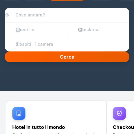
Check-in
Check-out
2 ospiti · 1 camera
Cerca
Hotel in tutto il mondo
Checkout