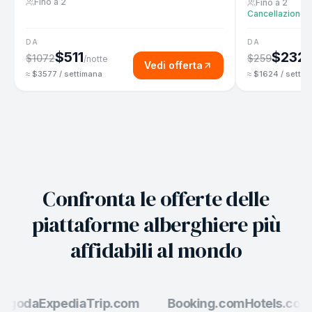
Fino a 2
Fino a 2
Cancellazione g
DA
DA
$511
$232
$1072
$259
/notte
/
Vedi offerta
≈ $3577 / settimana
≈ $1624 / settim
Confronta le offerte delle
piattaforme alberghiere più
affidabili al mondo
goda
Expedia
Trip.com
Booking.com
Hotels.com
A