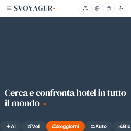
HOTEL
APARTMENTS
Cerca e confronta hotel in tutto
il mondo
AI
Voli
Soggiorni
Auto
Bic