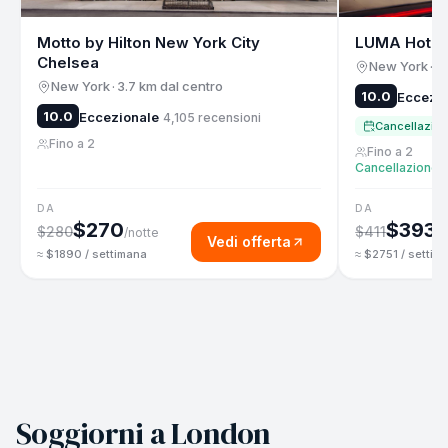
Motto by Hilton New York City
LUMA Hotel
Chelsea
New York
·
4.
New York
·
3.7 km dal centro
10.0
Eccezi
10.0
Eccezionale
4,105
recensioni
Cancellazion
Fino a 2
Fino a 2
Cancellazione g
DA
DA
$270
$393
$280
$411
/notte
/n
Vedi offerta
≈ $1890 / settimana
≈ $2751 / settim
Soggiorni a London