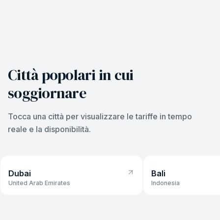
Città popolari in cui
soggiornare
Tocca una città per visualizzare le tariffe in tempo
reale e la disponibilità.
Dubai
Bali
Dubai
Bali
da
36 USD
/notte
da
37 USD
/notte
United Arab Emirates
Indonesia