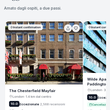
Amato dagli ospiti, a due passi.
Instant confirmation
Instant confi
Wilde Apart
Paddington
London
·
3.4
The Chesterfield Mayfair
London
·
1.4 km dal centro
10.0
Eccezi
10.0
Eccezionale
2,568
recensioni
Cancellazion