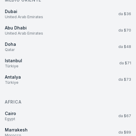
Dubai
da $36
United Arab Emirates
Abu Dhabi
da $70
United Arab Emirates
Doha
da $48
Qatar
Istanbul
da $71
Türkiye
Antalya
da $73
Türkiye
AFRICA
Cairo
da $67
Egypt
Marrakesh
da $89
Morocco