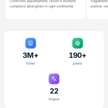
Confronta appartamenti, resort e moderni
Pagamenti 
complessi alberghieri in ogni continente.
partner veri
3
M+
190
+
hotel
paesi
22
lingue