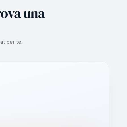
rova una
t per te.