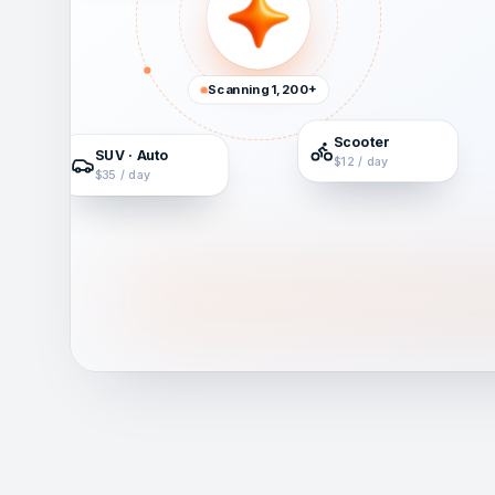
Scanning 1,200+
Scooter
SUV · Auto
$12 / day
$35 / day