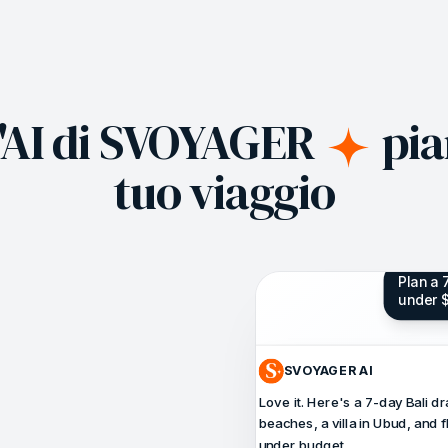
'AI di SVOYAGER
pian
tuo viaggio
Plan a 7
under 
SVOYAGER AI
Love it. Here's a 7-day Bali d
beaches, a villa in Ubud, and f
under budget.