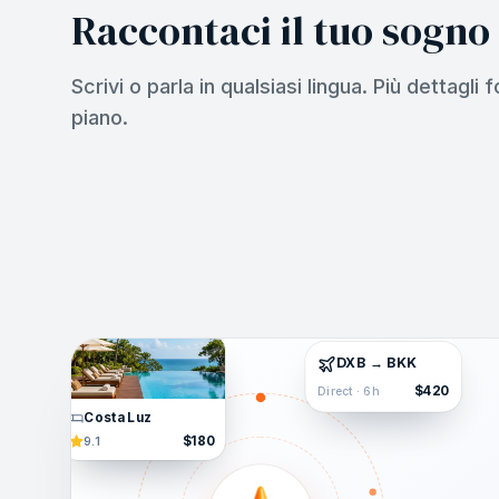
Raccontaci il tuo sogno
Scrivi o parla in qualsiasi lingua. Più dettagli f
piano.
DXB → BKK
$420
Direct · 6h
Costa Luz
$180
9.1