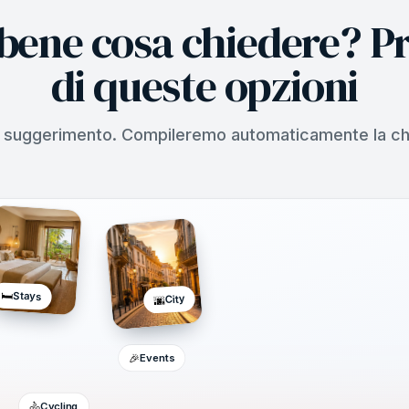
 bene cosa chiedere? P
di queste opzioni
 suggerimento. Compileremo automaticamente la cha
🛏️
Stays
City
🌆
🎉
Events
🚴
Cycling