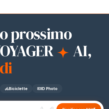
ID Photo
uo prossimo
SVOYAGER
AI
,
di
Biciclette
ID Photo