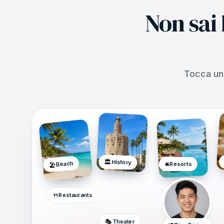
Non sai
Tocca un
🏛️
History
Beach
🛎️
Resorts
🏖️
🍴
Restaurants
🎭
Theater