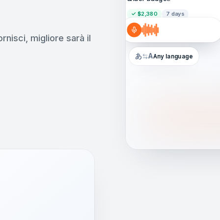
✓ $2,380
7 days
ornisci, migliore sarà il
あ
A
Any language