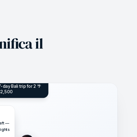
ifica il
-day Bali trip for 2 🌴
$2,500
raft —
lights