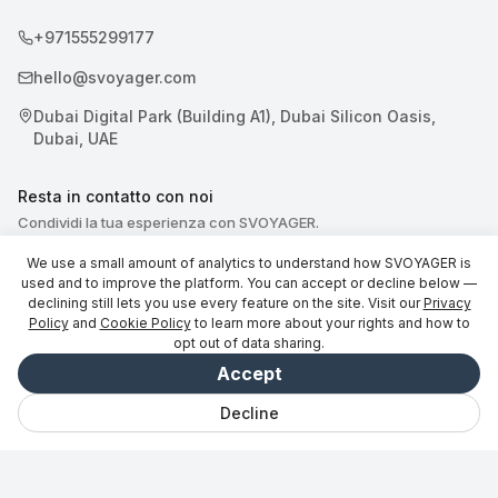
+971555299177
hello@svoyager.com
Dubai Digital Park (Building A1), Dubai Silicon Oasis,
Dubai, UAE
Resta in contatto con noi
Condividi la tua esperienza con SVOYAGER.
We use a small amount of analytics to understand how SVOYAGER is
used and to improve the platform. You can accept or decline below —
declining still lets you use every feature on the site. Visit our
Privacy
Policy
and
Cookie Policy
to learn more about your rights and how to
opt out of data sharing.
© 2026 SVOYAGER
Accept
Decline
Chat
Salvato
Viaggi
Esplora
Vibe
Accedi