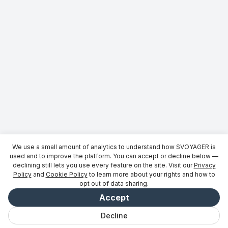
We use a small amount of analytics to understand how SVOYAGER is
used and to improve the platform. You can accept or decline below —
declining still lets you use every feature on the site. Visit our
Privacy
Policy
and
Cookie Policy
to learn more about your rights and how to
opt out of data sharing.
Accept
Decline
Sohbet
Kaydedildi
Geziler
Keşfet
Vibe
Giriş yap