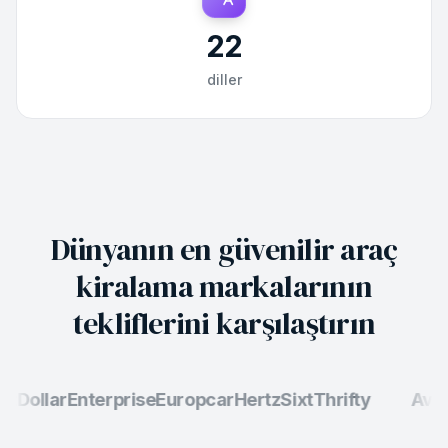
22
diller
Dünyanın en güvenilir araç
kiralama markalarının
tekliflerini karşılaştırın
t
Dollar
Enterprise
Europcar
Hertz
Sixt
Thrifty
Avis