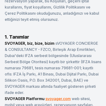
rezervasyon yaparak, bu Koşulları, geçerli iptal
kurallarını, fiyat koşullarını, Gizlilik Politikasını ve
Çerez Politikasını okuduğunuzu, anladığınızı ve kabul
ettiğinizi teyit etmiş olursunuz.
1. Tanımlar
SVOYAGER, biz, bize, bizim
sVOYAGER CONCIERGE
& CONSULTANCY - FZCO, Birleşik Arap Emirlikleri,
Dubai'deki IFZA serbest bölgesinde (Uluslararası
Serbest Bölge Otoritesi) kayıtlı bir şirkettir (IFZA lisans
numarası 79681, tesis numarası 79681-001; kayıtlı
ofis: IFZA İş Parkı, A1 Binası, Dubai Dijital Parkı, Dubai
Silikon Oasis, P.O. Box 342001, Dubai, BAE) ve
SVOYAGER markası altında faaliyet gösteren şirketi
ifade eder.
SVOYAGER Platformu
svoyager.com
web sitesi,
mobil veya web arayüzleri, rezervasyon sayfaları,