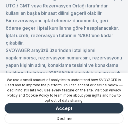
UTC / GMT veya Rezervasyon Ortağı tarafından
kullanılan başka bir saat dilimi geçerli olabilir.
Bir rezervasyonu iptal etmeniz durumunda, geri
ödeme geçerli iptal kurallarına göre hesaplanacaktır.
İptal ücreti, rezervasyon tutarının %100'üne kadar
çıkabilir.
SVOYAGER arayüzü üzerinden iptal işlemi
yapılamıyorsa, rezervasyon numarasını, rezervasyonu
yapan kişinin adını, konaklama tesisini ve konaklama
tarihlerini belirterek SVOYAGER destek birimine yazılı
bir talep göndermelisiniz.
We use a small amount of analytics to understand how SVOYAGER is
used and to improve the platform. You can accept or decline below —
Uygun olduğu durumlarda, geri ödeme genellikle
declining still lets you use every feature on the site. Visit our
Privacy
orijinal ödeme yöntemine yapılır. Paranın hesaba
Policy
and
Cookie Policy
to learn more about your rights and how to
opt out of data sharing.
geçmesi için gereken süre, Ödeme Sağlayıcısına,
Accept
bankaya, kart ağına ve kartın düzenlendiği ülkeye
bağlı olabilir.
Decline
Konaklama tesisinden çıkış tarihinden önce
Sohbet
Kaydedildi
Geziler
Keşfet
Vibe
Giriş yap