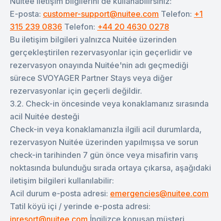
Nuitée iletişim bilgilerini de kullanabilirsiniz:
E-posta:
customer-support@nuitee.com
Telefon:
+1
315 239 0836
Telefon:
+44 20 4630 0278
Bu iletişim bilgileri yalnızca Nuitée üzerinden
gerçekleştirilen rezervasyonlar için geçerlidir ve
rezervasyon onayında Nuitée'nin adı geçmediği
sürece SVOYAGER Partner Stays veya diğer
rezervasyonlar için geçerli değildir.
3.2. Check-in öncesinde veya konaklamanız sırasında
acil Nuitée desteği
Check-in veya konaklamanızla ilgili acil durumlarda,
rezervasyon Nuitée üzerinden yapılmışsa ve sorun
check-in tarihinden 7 gün önce veya misafirin varış
noktasında bulunduğu sırada ortaya çıkarsa, aşağıdaki
iletişim bilgileri kullanılabilir:
Acil durum e-posta adresi:
emergencies@nuitee.com
Tatil köyü içi / yerinde e-posta adresi:
inresort@nuitee.com
İngilizce konuşan müşteri