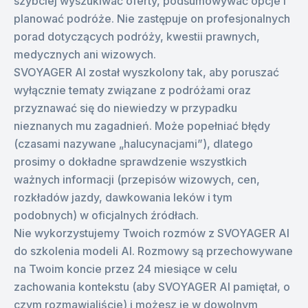
szybciej wyszukiwać oferty, podsumowywać opcje i
planować podróże. Nie zastępuje on profesjonalnych
porad dotyczących podróży, kwestii prawnych,
medycznych ani wizowych.
SVOYAGER AI został wyszkolony tak, aby poruszać
wyłącznie tematy związane z podróżami oraz
przyznawać się do niewiedzy w przypadku
nieznanych mu zagadnień. Może popełniać błędy
(czasami nazywane „halucynacjami”), dlatego
prosimy o dokładne sprawdzenie wszystkich
ważnych informacji (przepisów wizowych, cen,
rozkładów jazdy, dawkowania leków i tym
podobnych) w oficjalnych źródłach.
Nie wykorzystujemy Twoich rozmów z SVOYAGER AI
do szkolenia modeli AI. Rozmowy są przechowywane
na Twoim koncie przez 24 miesiące w celu
zachowania kontekstu (aby SVOYAGER AI pamiętał, o
czym rozmawialiście) i możesz je w dowolnym