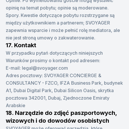
Opinie. Po wymeldowaniu goście mogą wystawić
opinię na temat pobytu; opinie są moderowane.
Spory. Kwestie dotyczące pobytu rozstrzygane są
między użytkownikiem a partnerem; SVOYAGER
zapewnia wsparcie i może pełnić rolę mediatora, ale
nie jest stroną umowy o zakwaterowanie.
17. Kontakt
W przypadku pytań dotyczących niniejszych
Warunków prosimy o kontakt pod adresem:
E-mail: legal@svoyager.com
Adres pocztowy: SVOYAGER CONCIERGE &
CONSULTANCY - FZCO, IFZA Business Park, budynek
A1, Dubai Digital Park, Dubai Silicon Oasis, skrytka
pocztowa 342001, Dubaj, Zjednoczone Emiraty
Arabskie
18. Narzędzie do zdjęć paszportowych,
wizowych i do dowodów osobistych
SVOYAGER może oferować narzędzia, które