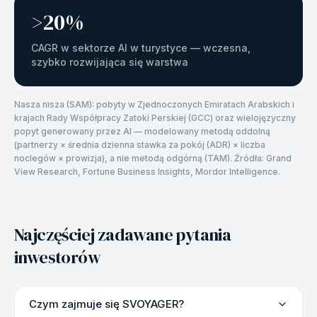
>20%
CAGR w sektorze AI w turystyce — wczesna,
szybko rozwijająca się warstwa
Nasza nisza (SAM): pobyty w Zjednoczonych Emiratach Arabskich i
krajach Rady Współpracy Zatoki Perskiej (GCC) oraz wielojęzyczny
popyt generowany przez AI — modelowany metodą oddolną
(partnerzy × średnia dzienna stawka za pokój (ADR) × liczba
noclegów × prowizja), a nie metodą odgórną (TAM). Źródła: Grand
View Research, Fortune Business Insights, Mordor Intelligence.
Najczęściej zadawane pytania
inwestorów
Czym zajmuje się SVOYAGER?