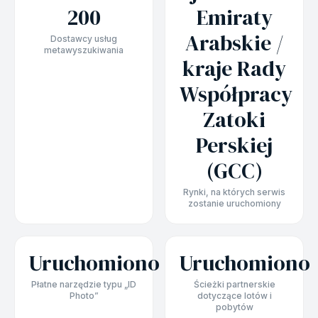
200
Emiraty
Arabskie /
Dostawcy usług
metawyszukiwania
kraje Rady
Współpracy
Zatoki
Perskiej
(GCC)
Rynki, na których serwis
zostanie uruchomiony
Uruchomiono
Uruchomiono
Płatne narzędzie typu „ID
Ścieżki partnerskie
Photo”
dotyczące lotów i
pobytów