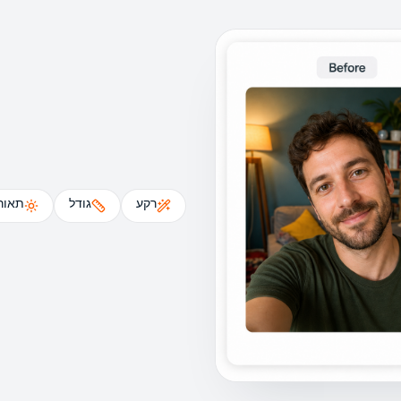
רקע
גודל
תאור