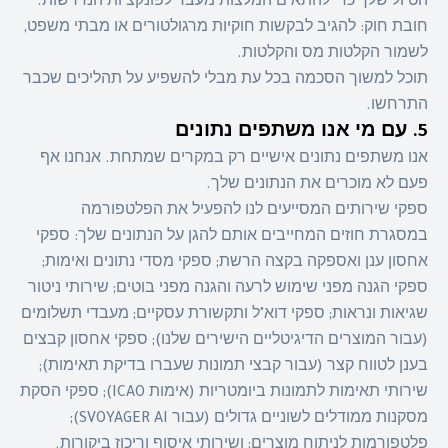
הטיול שלך כדי להתאים המלצות מעבר לפונקציות הנדרשות.
חובת חוק: להגיב לבקשות חוקיות מרגולטורים או מבתי משפט,
לשמור הקלטות מס והקלטות.
תוכל למשוך הסכמה בכל עת מבלי להשפיע על תהליכים שכבר
התרחשו.
5. עם מי אנו משתפים נתונים
אנו משתפים נתונים אישיים רק במקרים שמתחת. אנחנו אף
פעם לא מוכרים את הנתונים שלך.
ספקי שירותים המסייעים לנו להפעיל את הפלטפורמה
במסגרת חוזים המחייבים אותם להגן על הנתונים שלך: ספקי
אחסון ענן ואספקה בקצה הרשת; ספקי מסדי נתונים ואימות;
ספקי הגנה מפני שימוש לרעה והגנה מפני בוטים; שירותי ניטור
שגיאות ונראות; ספקי דוא"ל ותקשורת עסקיים; מעבדי תשלומים
(עבור המוצרים הדיגיטליים הישירים שלנו); ספקי אחסון קבצים
בענן לטווח קצר (עבור קבצי תמונות שעברו בדיקת תאימות);
שירותי תאימות לתמונות ביומטריות (אימות ICAO); ספקי הסקת
מסקנות ממודלים לשוניים גדולים (עבור SVOYAGER AI);
פלטפורמות לניתוח מוצרים; ושירותי איסוף וריכוז ביקורות.