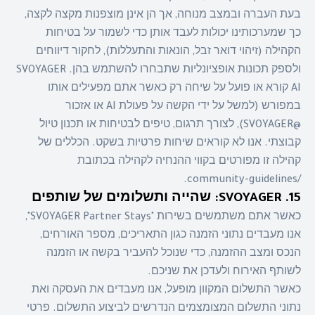
בעת העברה ובמצב מנוחה, אך הן אינן מוצפנות מקצה לקצה,
כך שמערכותינו יכולות לעבד אותן כדי לשמור על בטיחות
הקהילה (זיהוי דואר זבל, הונאות והתעללות), לחקור דיווחים
ולספק תכונות אופציונליות שתבחרו להשתמש בהן. SVOYAGER
AI קורא או פועל על שיחה רק כאשר אתם מפעילים אותו
במפורש (למשל על ידי הקשה על פעולת AI או אזכור
@SVOYAGER), לצורך תרגום, טיפים לבטיחות או תכנון טיול
קבוצתי. אנו לא קוראים שיחות פרטיות בשקט. הכללים של
קהילה זו מפורטים בקווי ההנחיה לקהילה בכתובת
/community-guidelines.
15. SVOYAGER: שהייה ותשלומים של שותפים
כאשר אתם משתמשים בשירות "SVOYAGER Partner Stays",
אנו מעבדים נתוני הזמנה כגון התאריכים, מספר האורחים,
הנכס ומצב ההזמנה, כדי שנוכל להעביר בקשה או הזמנה
לשותף האירוח ולעדכן את שניכם.
כאשר התשלום המקוון מופעל, אנו מעבדים את העסקה ואת
נתוני התשלום המצומצמים הנדרשים לביצוע התשלום. פרטי