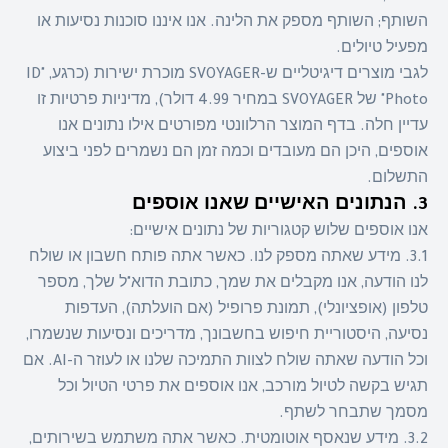
השותף; השותף מספק את הלינה. אנו איננו סוכנות נסיעות או
מפעיל טיולים.
לגבי מוצרים דיגיטליים ש-SVOYAGER מוכרת ישירות (כרגע, "ID
Photo" של SVOYAGER במחיר 4.99 דולר), מדיניות פרטיות זו
עדיין חלה. בדף המוצר הרלוונטי מפורטים אילו נתונים אנו
אוספים, היכן הם מעובדים וכמה זמן הם נשמרים לפני ביצוע
התשלום.
3. הנתונים האישיים שאנו אוספים
אנו אוספים שלוש קטגוריות של נתונים אישיים:
3.1. מידע שאתה מספק לנו. כאשר אתה פותח חשבון או שולח
לנו הודעה, אנו מקבלים את שמך, כתובת הדוא"ל שלך, מספר
טלפון (אופציונלי), תמונת פרופיל (אם הועלתה), העדפות
נסיעה, היסטוריית חיפוש בחשבונך, מדריכים ונסיעות שנשמרו,
וכל הודעה שאתה שולח לצוות התמיכה שלנו או לעוזר ה-AI. אם
תגיש בקשה לטיול מורכב, אנו אוספים את פרטי הטיול וכל
מסמך שתבחר לשתף.
3.2. מידע שנאסף אוטומטית. כאשר אתה משתמש בשירותים,