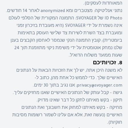
המאוחדות לעסקים).
נתוני אנליטיקה: מצטברים ומא anonymized לאחר 14 חודשים.
ID Photo של SVOYAGER: התמונה המקורית של הסלפי לעולם
אינה נשמרת על ידי SVOYAGER (היא מעובדת בזיכרון זמני
ומועברת בצד השרת לשירות צד שלישי העוסק בתאימות
ביומטרית); קובץ התמונה הנקי שנמסר לאחסון הקבצים בענן
שלנו נמחק אוטומטית על ידי משימת ניקוי מתוזמנת תוך 24
שעות ממועד משלוח הדוא"ל.
8. זכויותיכם
לא משנה היכן אתה, יש לך את הזכויות הבאות על הנתונים
האישיים שלך. כדי לממש כל אחת מהן, כתוב ל-
privacy@svoyager.com; אנו נגיב בתוך 30 ימים.
גישה - קבל עותק של הנתונים האישיים שאנו מחזיקים עליך.
תיקון - בקש מאיתנו לתקן כל דבר שאינו מדויק.
מחיקה - בקש מאיתנו למחוק את חשבונך ואת הנתונים
האישיים (נעשה זאת, אלא אם עלינו לשמור רשומות מסיבות
חוקיות).