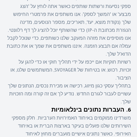
ספקי נסיעות ורשתות שותפים כאשר אתה לוחץ על "הצג
מבצע" או "המשך לספק": אנו משתפים את פרמטרי החיפוש
שלך (נקודת מוצא, יעד, תאריכים, מספר הנוסעים, מדינה
הנגזרת מכתובת ה-IP) כדי שהשותף יוכל להציג לך דף רלוונטי.
אנו מוסיפים את מזהה המעקב שלנו כשותפים, כדי שנוכל לקבל
עמלה אם תבצע הזמנה. איננו משתפים את שמך או את כתובת
הדוא"ל שלך.
רשויות חוקיות אם ייכפו על ידי תהליך חוקי או כדי להגן על
זכויות, רכוש, או בטיחות של SVOYAGER, המשתמשים שלנו, או
הציבור.
בתהליך עסקי כגון מיזוג, רכישה או מכירת נכסים, הנתונים שלך
עשויים לעבור לגורם החדש. נודיע לך אם זה קורה ומה הזכויות
שלך.
6. העברות נתונים בינלאומיות
משרדינו ממוקמים באיחוד האמירויות הערביות. חלק מספקי
השירותים שלנו פועלים בעיקר בארצות הברית או באיחוד
האירופי. כאשר נתונים אישיים מועברים מחוץ לאיחוד