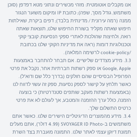
אנו מקבלים אוטומטית: מזהי מכשירים ונתוני מטא דפדפן (סוכן
משתמש, גודל מסך, שפה); כתובת IP ומיקום משוער הנגזר
ממנה (רמה עירונית / מדינתית בלבד); דפים ביקרת, שאילתות
חיפוש שאתה מקליד בשורת החיפוש שלנו, תוצאות שאתה
רואה, ולחיצות שהולכות לאתרי ספקי הנסיעות; קובצי קוקי
וטכנולוגיות דומות (ראה את מדיניות הקוקי שלנו בכתובת
/cookie-policy לרשימה המלאה).
3.3. מידע מצדדים שלישיים. אם תבחר להתחבר באמצעות
Google, Apple או ספק רשתות חברתיות אחר, נקבל את פרטי
הפרופיל הבסיסיים שהם חולקים (בדרך כלל שם ודוא"ל).
כאשר תלחץ על קישור לספק נסיעות, ספק זה עשוי לדווח לנו
(באמצעות רשתות מעקב שותפים סטנדרטיות) כי בוצעה
הזמנה, כולל ערך ההזמנה והמטבע, אך לעולם לא את פרטי
כרטיס התשלום שלך.
3.4. מידע מהמוצרים הדיגיטליים הישירים שלנו. כאשר אתם
משתמשים ב-SVOYAGER ID Photo (4.99 דולר), אתם מעלים
תמונת דיוקן עצמי לאתר שלנו. התמונה מועברת בצד השרת