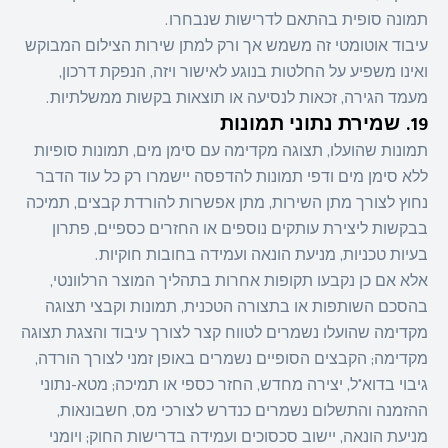
תמונה סופית בהתאם לדרישות שנבחרו.
עיבוד אוטומטי זה משמש אך ורק למתן שירות הצילום המבוקש
ואינו משפיע על החלטות בנוגע לאישור ויזה, הנפקת דרכון,
מעמד הגירה, זכאות לנסיעה או תוצאות בקשות ממשלתיות.
19. שמירת נתוני תמונות
תמונות שהועלו, תצוגה מקדימה עם סימן מים, תמונות סופיות
ללא סימן מים ודפי תמונות להדפסה יישמרו רק כל עוד הדבר
נחוץ לצורך מתן השירות, מתן אפשרות להורדת קבצים, תמיכה
בבקשות ליצירת עותקים נוספים או החזרים כספיים, פתרון
בעיות טכניות, מניעת הונאה ועמידה בחובות חוקיות.
אלא אם כן נקבעו תקופות אחרות בתהליך המוצר הרלוונטי,
בהסכם השותפות או בתצורה הטכנית, תמונות וקבצי תצוגה
מקדימה שהועלו נשמרים לטווח קצר לצורך עיבוד והצגת תצוגה
מקדימה; הקבצים הסופיים נשמרים באופן זמני לצורך הורדה,
גיבוי בדוא"ל, יצירה מחדש, החזר כספי או תמיכה; מטא-נתוני
ההזמנה והתשלום נשמרים כנדרש לצורכי מס, חשבונאות,
מניעת הונאה, יישוב סכסוכים ועמידה בדרישות החוק; ויומני