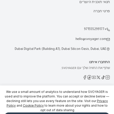
תנאי תוכנית היוצרים
פרטי חברה
+971555299177
hello@svoyager.com
Dubai Digital Park (Building A1), Dubai Silicon Oasis, Dubai, UAE
התחברו איתנו
שתף את החוויה שלך עם SVOYAGER.
We use a small amount of analytics to understand how SVOYAGER is
used and to improve the platform. You can accept or decline below —
declining still lets you use every feature on the site. Visit our
Privacy
© 2026 SVOYAGER
Policy
and
Cookie Policy
to learn more about your rights and how to
opt out of data sharing.