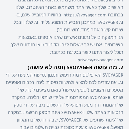
הערביות, אוספת, משתמשת, משתפת ומגנה על הנתונים
האישיים שלך כאשר אתה משתמש באתר האינטרנט שלנו
בכתובת https://svoyager.com, בחוויות המובייל שלנו, ב-
SVOYAGER AI, במתכנן הנסיעות המונע על ידי AI שלנו, ובכל
שירות קשור אחר (יחד, "השירותים").
אנו המפקחים על נתונים אישיים שאנו אוספים באמצעות
השירותים. אם יש לך שאלות לגבי מדיניות זו או הנתונים שלך,
תוכל ליצור איתנו קשר בכל עת בכתובת
privacy@svoyager.com.
2. מה עושה SVOYAGER (ומה לא עושה)
SVOYAGER היא פלטפורמת חיפוש ותכנון נסיעות המונעת על ידי
AI. אנו עוזרים לכם למצוא ולהשוות טיסות, לינה, רכבים ואופניים
מספקים חיצוניים ("ספקי נסיעות"), ואנו מציעים לינות של
שותפי SVOYAGER המפורסמות על ידי שותפי הלינה. במקרה
של הזמנות דרך מנוע חיפוש-על, התשלום נגבה על ידי ספק
הנסיעות באתר שלו, ו-SVOYAGER אינה הספק הרשמי. במקרה
של "לינות שותפים של SVOYAGER", שבהן התשלום המקוון
מופעל, SVOYAGER פועלת כסוכנת גביית תשלומים עבור