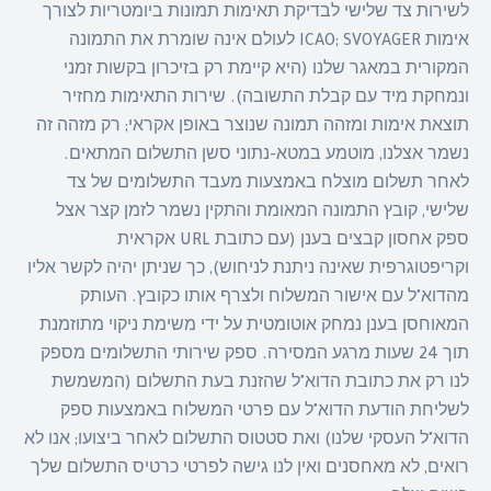
לשירות צד שלישי לבדיקת תאימות תמונות ביומטריות לצורך
אימות ICAO; SVOYAGER לעולם אינה שומרת את התמונה
המקורית במאגר שלנו (היא קיימת רק בזיכרון בקשות זמני
ונמחקת מיד עם קבלת התשובה). שירות התאימות מחזיר
תוצאת אימות ומזהה תמונה שנוצר באופן אקראי; רק מזהה זה
נשמר אצלנו, מוטמע במטא-נתוני סשן התשלום המתאים.
לאחר תשלום מוצלח באמצעות מעבד התשלומים של צד
שלישי, קובץ התמונה המאומת והתקין נשמר לזמן קצר אצל
ספק אחסון קבצים בענן (עם כתובת URL אקראית
וקריפטוגרפית שאינה ניתנת לניחוש), כך שניתן יהיה לקשר אליו
מהדוא"ל עם אישור המשלוח ולצרף אותו כקובץ. העותק
המאוחסן בענן נמחק אוטומטית על ידי משימת ניקוי מתוזמנת
תוך 24 שעות מרגע המסירה. ספק שירותי התשלומים מספק
לנו רק את כתובת הדוא"ל שהזנת בעת התשלום (המשמשת
לשליחת הודעת הדוא"ל עם פרטי המשלוח באמצעות ספק
הדוא"ל העסקי שלנו) ואת סטטוס התשלום לאחר ביצועו; אנו לא
רואים, לא מאחסנים ואין לנו גישה לפרטי כרטיס התשלום שלך