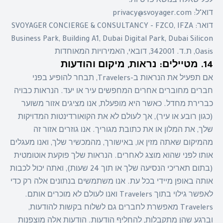
לכל שאלה בנושא פרטיות:
דוא"ל: privacy@svoyager.com
דואר: SVOYAGER CONCIERGE & CONSULTANCY - FZCO, IFZA
Business Park, Building A1, Dubai Digital Park, Dubai Silicon
Oasis, ת.ד. 342001, דובאי, האמירויות המאוחדות
14. מטיילים: נראות, מיקום והודעות
אם תפעיל את הנראות ב-Travelers, תבחר להופיע בפני
חברים מחוברים אחרים המחפשים עיר או יעד. הנראות כבויה
כברירת מחדל. כאשר היא מופעלת, אנו מציגים אזור משוער
(כגון רובע או עיר), אך לעולם לא את הקואורדינטות המדויקות
שלך, את המלון או את כתובת מגוריך. אנו גוזרים אזור זה
מהמיקום שאתה מזין או, באישורך, מהמכשיר שלך, ואנו מעגלים
אותו לפני שהוא מוצג לאחרים. הנראות שלך פוקעת אוטומטית
(בתום תאריכי הנסיעה שלך או תוך 24 שעות), ואתה יכול לכבות
אותה באופן מיידי בכל עת. אנו משתמשים בנתונים אלה רק כדי
לאפשר גילוי בתוך Travelers ואנו לעולם לא מוכרים אותם.
Travelers מאפשרת לחברים גם לשלוח בקשות להודעות,
וברגע שהן מתקבלות, להחליף הודעות. הודעות אלה מוצפנות