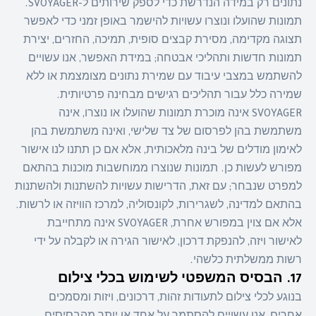
נתונים רק במידה הנדרשת כדי לספק שירותים ל-SVOYAGER.
תמונות שהועלו ונוצרו עשויות להישמר באופן זמני כדי לאפשר
תצוגה מקדימה, מסירת קבצים סופית, תמיכה, החזרים, יצירת
תמונות חדשות ותהליכי אבטחה; במידת האפשר, אנו עשויים
להשתמש במצבי עיבוד עם שמירת נתונים מצומצמת או ללא
שמירה כלל עבור תהליכים רגישים מבחינה פרטיותית.
SVOYAGER אינה מוכרת תמונות שהועלו או נוצרו, אינה
משתמשת בהן לפרסום של צד שלישי, ואינה משתמשת בהן
לאימון מודלים של בינה מלאכותית, אלא אם כן תתנו לנו אישור
מפורש לעשות כן. תמונות שנוצרו ממוחשבות מוכנות בהתאם
למפרט שנבחר; עם זאת, הדרישות עשויות להשתנות ולהשתנות
בהתאם למדינה, לשגרירות, לקונסוליה, למרכז הוויזה או לרשות.
אלא אם צוין במפורש אחרת, SVOYAGER אינה מתחייבת
לאישור ויזה, להנפקת דרכון, לאישור הגירה או לקבלה על ידי
רשות ממשלתית כלשהי.
17. הבסיס המשפטי לשימוש בכלי צילום
בנוגע לכלי צילום לתעודות זהות, דרכונים, ויזות ומסמכים