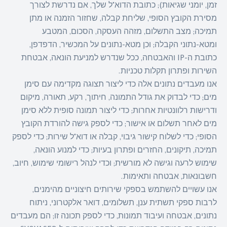
זמן, יומני שגיאות); כתובת הדוא"ל שלך, אם נדרשת לצורך
מסירת הקובץ הסופי, שליחת קבלה, שחזור הזמנה או מתן
תמיכה; מצב התשלום, מזהה העסקה, הסכום, המטבע
ומטא-נתוני הקבלה; וכן מטא-נתונים על המכשיר, הדפדפן,
כתובת ה-IP והאבטחה, ככל שנדרש למניעת הונאה, אבטחת
השירות ופתרון תקלות טכניות.
אנו מעבדים נתונים אלה כדי ליצור תצוגה מקדימה עם סימן
מים; כדי לבדוק את גודל התמונה, חיתוך, רקע, תאורה, מיקום
ודרישות רלוונטיות אחרות; כדי ליצור תמונה סופית ללא סימן
מים לאחר תשלום או אישור; כדי לספק גישה להורדת הקובץ
הסופי; כדי לשלוח קישור גיבוי, קבלה או דוא"ל שירות; כדי לספק
תמיכה, תיקונים, החזרים ופתרון בעיות; כדי למנוע הונאה,
שימוש לרעה וגישה לא מורשית; וכדי לנהל רישומי שימוש, חיוב,
חשבונאות, אבטחה ותאימות.
אנו עשויים להשתמש בספקי שירותים חיצוניים מהימנים,
לרבות ספקי תשתית ענן, תשלומים, דואר אלקטרוני, ניתוח
נתונים, אבטחה ועיבוד תמונות, כדי לספק תכונה זו; הם מעבדים