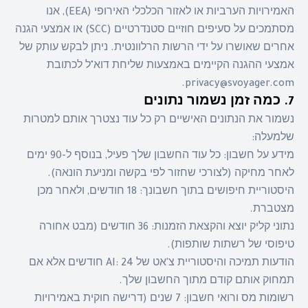
האמירויות הערביות או לאזור הכלכלי האירופי (EEA), אנו
מסתמכים על סעיפים חוזיים סטנדרטיים (SCC) או אמצעי הגנה
אחרים שאושרו על ידי הרשות הרלוונטית. ניתן לבקש עותק של
אמצעי ההגנה הקיימים באמצעות שליחת דוא"ל לכתובת
privacy@svoyager.com.
7. כמה זמן נשמור נתונים
נשמור את הנתונים האישיים רק כל עוד נצטרך אותם למטרות
שלמעלה:
מידע על חשבון: כל עוד החשבון שלך פעיל, בנוסף ל-90 ימים
לאחר מחיקה (לצורכי שחזור לפי בקשה ומניעת הונאה).
היסטוריית חיפושים בתוך חשבונך: 18 חודשים, ולאחר מכן
מצטברת.
נתוני קליק יוצא והקצאת הזמנות: 36 חודשים (מבט אחורה
טיפוסי של רשתות שותפות).
הודעות תמיכה והיסטוריית צ'אט של AI: 24 חודשים אלא אם
תמחוק אותם קודם מתוך החשבון שלך.
רשומות מס ורואי חשבון: 7 שנים (דרישה חוקית באמירויות