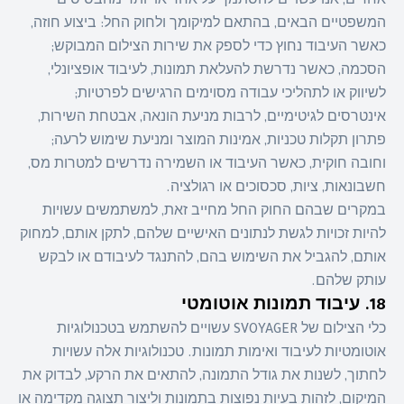
אחרים, אנו עשויים להסתמך על אחד או יותר מהבסיסים
המשפטיים הבאים, בהתאם למיקומך ולחוק החל: ביצוע חוזה,
כאשר העיבוד נחוץ כדי לספק את שירות הצילום המבוקש;
הסכמה, כאשר נדרשת להעלאת תמונות, לעיבוד אופציונלי,
לשיווק או לתהליכי עבודה מסוימים הרגישים לפרטיות;
אינטרסים לגיטימיים, לרבות מניעת הונאה, אבטחת השירות,
פתרון תקלות טכניות, אמינות המוצר ומניעת שימוש לרעה;
וחובה חוקית, כאשר העיבוד או השמירה נדרשים למטרות מס,
חשבונאות, ציות, סכסוכים או רגולציה.
במקרים שבהם החוק החל מחייב זאת, למשתמשים עשויות
להיות זכויות לגשת לנתונים האישיים שלהם, לתקן אותם, למחוק
אותם, להגביל את השימוש בהם, להתנגד לעיבודם או לבקש
עותק שלהם.
18. עיבוד תמונות אוטומטי
כלי הצילום של SVOYAGER עשויים להשתמש בטכנולוגיות
אוטומטיות לעיבוד ואימות תמונות. טכנולוגיות אלה עשויות
לחתוך, לשנות את גודל התמונה, להתאים את הרקע, לבדוק את
המיקום, לזהות בעיות נפוצות בתמונות וליצור תצוגה מקדימה או