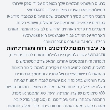
כרטיס האשראי המלאים שלך מטופלים על ידי ספק שירותי
התשלומים שלנו ואינם נשמרים על ידי SVOYAGER.
מקבלי המידע: ספקי התשלומים שלנו פועלים כמעבדי מידע או
כגורמים עצמאיים האחראים על התשלום, ושותפי הלינה
מקבלים את פרטי האורחים הדרושים לביצוע ההזמנה. הגורם
האחראי על המידע עבור SVOYAGER הוא SVOYAGER
CONCIERGE & CONSULTANCY - FZCO.
16. עיבוד תמונות לדרכונים, ויזות ותעודות זהות
SVOYAGER עשויה לספק כלים לצילום תמונות לדרכונים, ויזות,
תעודות זהות ומסמכים אחרים, המאפשרים למשתמשים
להעלות, לצלם, להציג תצוגה מקדימה, לאמת וליצור תמונות
בהתאם לדרישות הצילום של המדינה והמסמך הנבחרים.
בעת השימוש בתכונה זו, אנו עשויים לעבד: תמונות שאתה
מעלה או מצלם; תמונות תצוגה מקדימה שנוצרו; תמונות סופיות
ללא סימן מים שנוצרו; המדינה, היעד, סוג המסמך או מפרט
התמונה שנבחרו; נתוני עיבוד טכניים (סוג קובץ, גודל קובץ,
מזהה בקשה, מזהה הזמנה, סטטוס עיבוד, קודי תקלה, חותמות