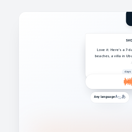
SVO
Love it. Here's a 7-d
beaches, a villa in Ub
A
あ
Any language