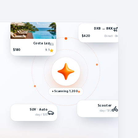
DXB → BKK
$420
Direct · 6h
Costa Luz
$180
9.1
Scanning 1,200+
Scooter
SUV · Auto
$12 / day
$35 / day