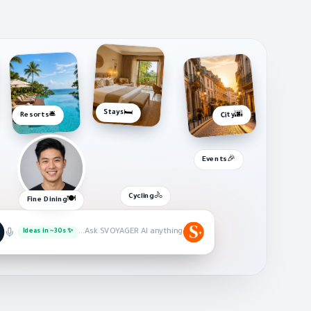
Stays
🛏️
🌆
🛎️
City
Resorts
🎉
Events
🚴
Cycling
🍽️
Fine Dining
Ask SVOYAGER AI anything…
✨ Ideas in ~30s