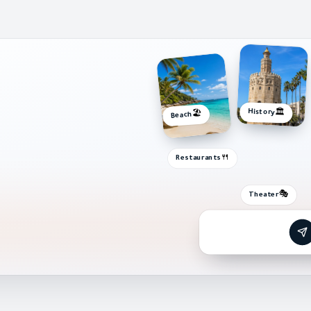
History
🏛️
🏖️
Beach
🍴
Restaurants
🎭
Theater