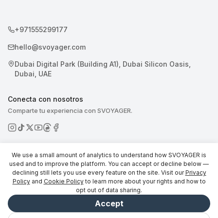
+971555299177
hello@svoyager.com
Dubai Digital Park (Building A1), Dubai Silicon Oasis,
Dubai, UAE
Conecta con nosotros
Comparte tu experiencia con SVOYAGER.
We use a small amount of analytics to understand how SVOYAGER is
used and to improve the platform. You can accept or decline below —
declining still lets you use every feature on the site. Visit our
Privacy
© 2026 SVOYAGER
Policy
and
Cookie Policy
to learn more about your rights and how to
opt out of data sharing.
Accept