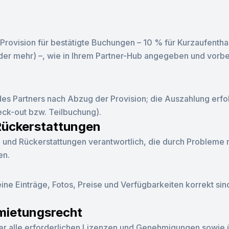
rovision für bestätigte Buchungen – 10 % für Kurzaufentha
der mehr) –, wie in Ihrem Partner-Hub angegeben und vorb
es Partners nach Abzug der Provision; die Auszahlung er
ck-out bzw. Teilbuchung).
ückerstattungen
 und Rückerstattungen verantwortlich, die durch Probleme 
en.
eine Einträge, Fotos, Preise und Verfügbarkeiten korrekt si
mietungsrecht
über alle erforderlichen Lizenzen und Genehmigungen sowie 