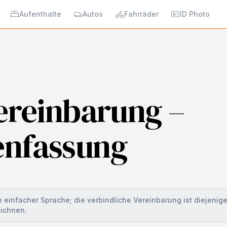
Aufenthalte
Autos
Fahrräder
ID Photo
ereinbarung –
nfassung
einfacher Sprache; die verbindliche Vereinbarung ist diejenig
eichnen.