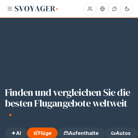
JFK
LHR
CAI
DXB
GRU
JNB
Finden und vergleichen Sie die
besten Flugangebote weltweit
AI
Flüge
Aufenthalte
Autos