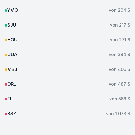
YMQ
von
204 $
SJU
von
217 $
HOU
von
271 $
GUA
von
384 $
MBJ
von
406 $
ORL
von
487 $
FLL
von
568 $
BSZ
von
1.073 $