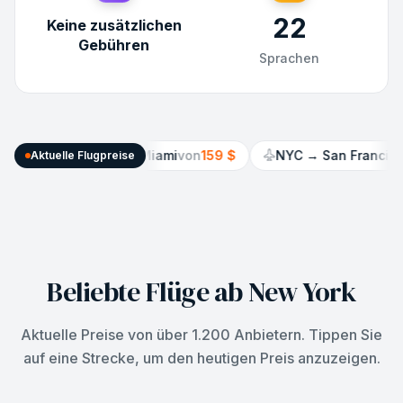
22
Keine zusätzlichen
Gebühren
Sprachen
NYC
→
Miami
von
159 $
NYC
→
San Francisco
von
161 
Aktuelle Flugpreise
Beliebte Flüge ab New York
Aktuelle Preise von über 1.200 Anbietern. Tippen Sie
auf eine Strecke, um den heutigen Preis anzuzeigen.
Dallas
Direkt
NYC
→
DFW