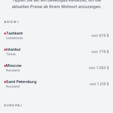
Tippen Sie auf ein beliebiges Reiseziel, um die
aktuellen Preise ab Ihrem Wohnort anzuzeigen.
ASIEN
4
Tashkent
von
678 $
Usbekistan
Istanbul
von
778 $
Türkei
Moscow
von
1.083 $
Russland
Saint Petersburg
von
1.218 $
Russland
EUROPA
3