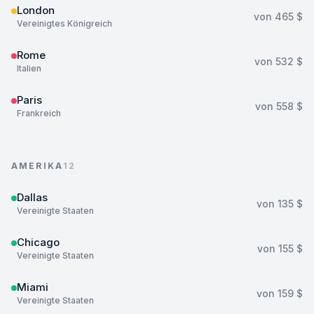
London
von
465 $
Vereinigtes Königreich
Rome
von
532 $
Italien
Paris
von
558 $
Frankreich
AMERIKA
12
Dallas
von
135 $
Vereinigte Staaten
Chicago
von
155 $
Vereinigte Staaten
Miami
von
159 $
Vereinigte Staaten