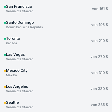
San Francisco
von
161 $
Vereinigte Staaten
Santo Domingo
von
198 $
Dominikanische Republik
Toronto
von
210 $
Kanada
Las Vegas
von
270 $
Vereinigte Staaten
Mexico City
von
310 $
Mexiko
Los Angeles
von
330 $
Vereinigte Staaten
Seattle
von
335 $
Vereinigte Staaten