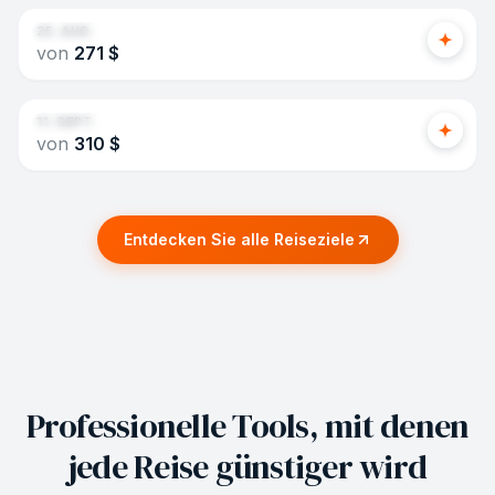
25. AUG.
von
271 $
Mexico City
1 Haltestelle
NYC
→
MEX
11. SEPT.
von
310 $
Entdecken Sie alle Reiseziele
Professionelle Tools, mit denen
jede Reise günstiger wird