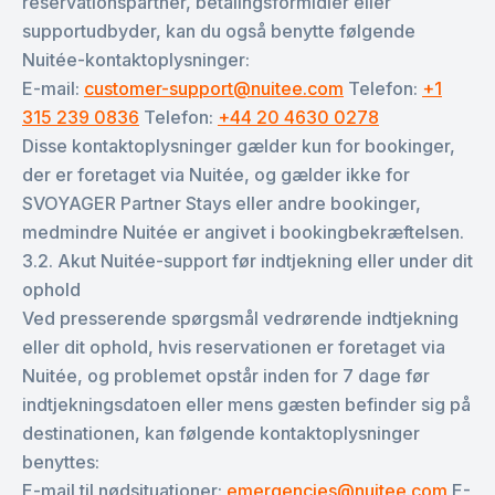
reservationspartner, betalingsformidler eller
supportudbyder, kan du også benytte følgende
Nuitée-kontaktoplysninger:
E-mail:
customer-support@nuitee.com
Telefon:
+1
315 239 0836
Telefon:
+44 20 4630 0278
Disse kontaktoplysninger gælder kun for bookinger,
der er foretaget via Nuitée, og gælder ikke for
SVOYAGER Partner Stays eller andre bookinger,
medmindre Nuitée er angivet i bookingbekræftelsen.
3.2. Akut Nuitée-support før indtjekning eller under dit
ophold
Ved presserende spørgsmål vedrørende indtjekning
eller dit ophold, hvis reservationen er foretaget via
Nuitée, og problemet opstår inden for 7 dage før
indtjekningsdatoen eller mens gæsten befinder sig på
destinationen, kan følgende kontaktoplysninger
benyttes:
E-mail til nødsituationer:
emergencies@nuitee.com
E-