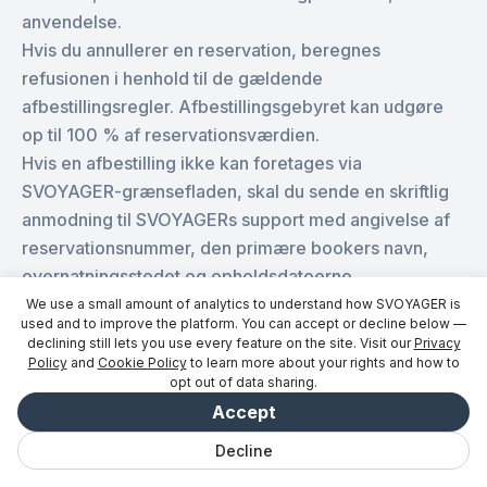
anvendelse.
Hvis du annullerer en reservation, beregnes
refusionen i henhold til de gældende
afbestillingsregler. Afbestillingsgebyret kan udgøre
op til 100 % af reservationsværdien.
Hvis en afbestilling ikke kan foretages via
SVOYAGER-grænsefladen, skal du sende en skriftlig
anmodning til SVOYAGERs support med angivelse af
reservationsnummer, den primære bookers navn,
overnatningsstedet og opholdsdatoerne.
En eventuel refusion foretages normalt via den
We use a small amount of analytics to understand how SVOYAGER is
used and to improve the platform. You can accept or decline below —
oprindelige betalingsmetode. Hvor lang tid det tager,
declining still lets you use every feature on the site. Visit our
Privacy
før pengene er på kontoen, kan afhænge af
Policy
and
Cookie Policy
to learn more about your rights and how to
opt out of data sharing.
betalingsudbyderen, banken, kortnetværket og det
Accept
land, hvor kortet er udstedt.
Hvis du forlader overnatningsstedet før
Decline
udtjekningsdatoen, er en refusion for ubrugte
Chat
Gemt
Udflugter
Udforsk
Vibe
Log ind