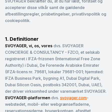
SVOYAGER bekræfter du, at du har læst, forstået og
accepterer disse vilkår samt de gældende
afbestillingsregler, prisbetingelser, privatlivspolitik og
cookiepolitik.
1. Definitioner
SVOYAGER, vi, os, vores
dvs. SVOYAGER
CONCIERGE & CONSULTANCY - FZCO, et selskab
registreret i IFZA-frizonen (International Free Zone
Authority) i Dubai, De Forenede Arabiske Emirater
(IFZA-licens nr. 79681, lokaler 79681-001; hjemsted:
IFZA Business Park, bygning A1, Dubai Digital Park,
Dubai Silicon Oasis, postboks 342001, Dubai, UAE),
der driver virksomhed under varemærket SVOYAGER.
SVOYAGER-platformen
dvs.
svoyager.com
-
webstedet, mobil- eller webgrænsefladerne,
reservationssiderne, brugerkontoen, afsnittet