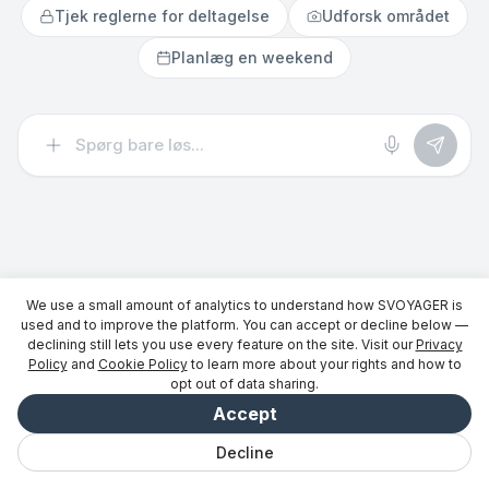
Tjek reglerne for deltagelse
Udforsk området
Planlæg en weekend
We use a small amount of analytics to understand how SVOYAGER is
used and to improve the platform. You can accept or decline below —
declining still lets you use every feature on the site. Visit our
Privacy
Policy
and
Cookie Policy
to learn more about your rights and how to
opt out of data sharing.
Accept
Decline
Chat
Gemt
Udflugter
Udforsk
Vibe
Log ind