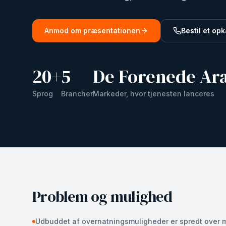
Anmod om præsentationen
Bestil et opk
20
+
5
De Forenede Ara
Sprog
Brancher
Markeder, hvor tjenesten lanceres
Problem og mulighed
Udbuddet af overnatningsmuligheder er spredt over 