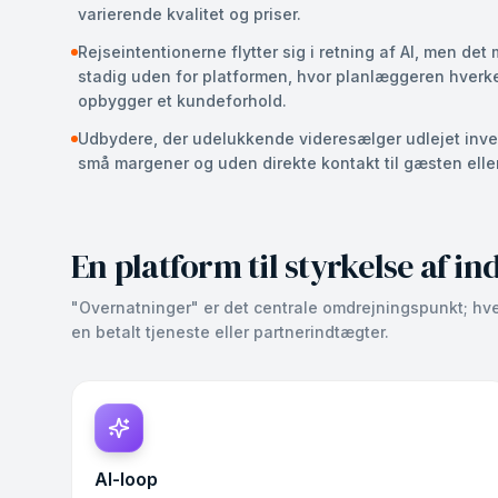
varierende kvalitet og priser.
Rejseintentionerne flytter sig i retning af AI, men det
stadig uden for platformen, hvor planlæggeren hverke
opbygger et kundeforhold.
Udbydere, der udelukkende videresælger udlejet inven
små margener og uden direkte kontakt til gæsten ell
En platform til styrkelse af i
"Overnatninger" er det centrale omdrejningspunkt; hver 
en betalt tjeneste eller partnerindtægter.
AI-loop