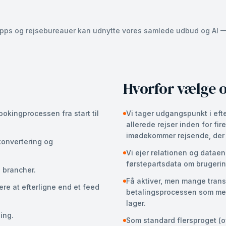
pps og rejsebureauer kan udnytte vores samlede udbud og AI — S
Hvorfor vælge o
ookingprocessen fra start til
Vi tager udgangspunkt i efte
allerede rejser inden for f
imødekommer rejsende, der 
konvertering og
Vi ejer relationen og dataen
førstepartsdata om brugerin
e brancher.
Få aktiver, men mange trans
ere at efterligne end et feed
betalingsprocessen som mel
lager.
ing.
Som standard flersproget (o