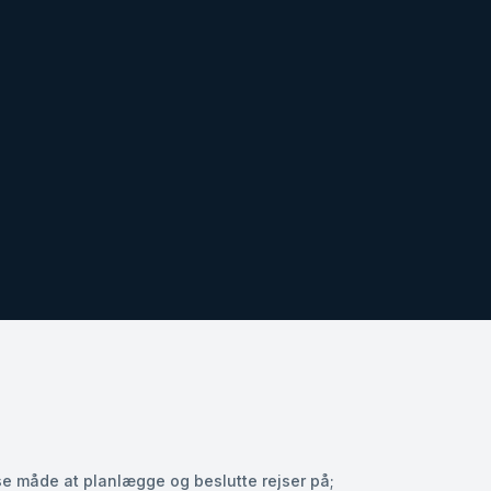
se måde at planlægge og beslutte rejser på;