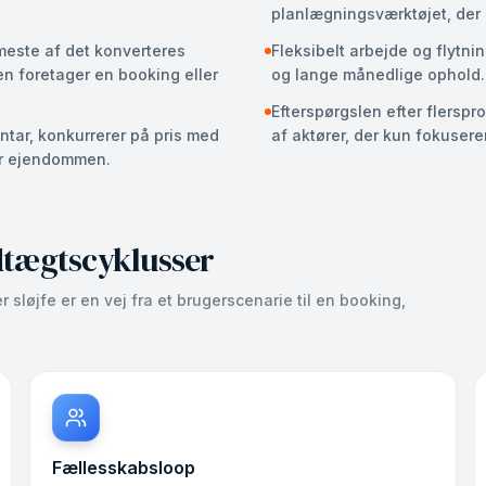
planlægningsværktøjet, der 
 meste af det konverteres
Fleksibelt arbejde og flytni
n foretager en booking eller
og lange månedlige ophold.
Efterspørgslen efter flersp
tar, konkurrerer på pris med
af aktører, der kun fokusere
er ejendommen.
ndtægtscyklusser
sløjfe er en vej fra et brugerscenarie til en booking,
Fællesskabsloop