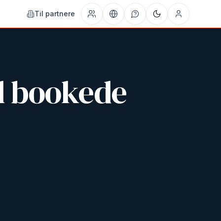
Til partnere
il bookede