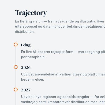
Trajectory
En flerårig vision — fremadskuende og illustrativ. Hve
efterspørgsel og data muliggør betalinger; betalinger
distribution.
I dag
En live AI-baseret rejseplatform — metasøgning på 
partnerophold.
2026
Udvidet anvendelse af Partner Stays og platformsi
bedømmelser.
2027
Udvid til nye regioner og opholdslængder — fra enk
værktøjer) samt kreatørdrevet distribution med ind