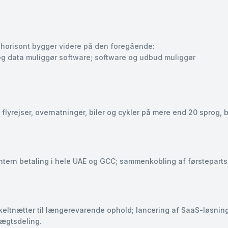
r horisont bygger videre på den foregående:
 og data muliggør software; software og udbud muliggør
flyrejser, overnatninger, biler og cykler på mere end 20 sprog,
ntern betaling i hele UAE og GCC; sammenkobling af førstepartsd
eltnætter til længerevarende ophold; lancering af SaaS-løsninge
tægtsdeling.