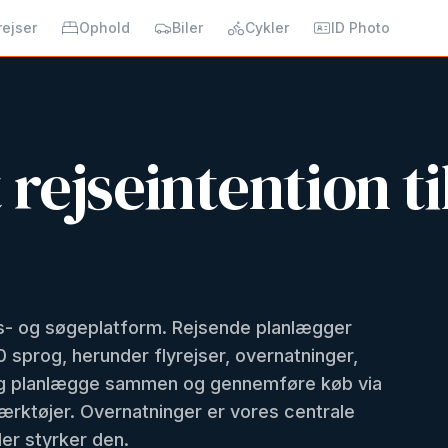
rejser
Ophold
Biler
Cykler
ID Photo
 rejseintention t
s- og søgeplatform. Rejsende planlægger
sprog, herunder flyrejser, overnatninger,
e og planlægge sammen og gennemføre køb via
ærktøjer. Overnatninger er vores centrale
er styrker den.