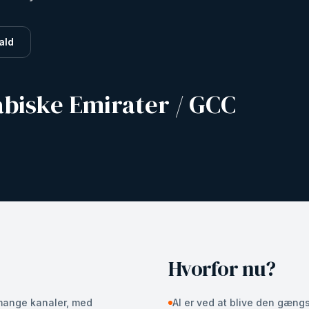
ald
biske Emirater / GCC
Hvorfor nu?
mange kanaler, med
AI er ved at blive den gæng