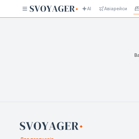
AI
Авіарейси
В