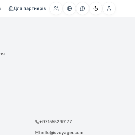
o
Для партнерів
ня
+971555299177
hello@svoyager.com