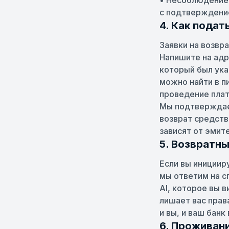
• Несоблюдение 
с подтверждени
4. Как подат
Заявки на возвр
Напишите на адр
который был ука
можно найти в 
проведение плат
Мы подтверждаем
возврат средств
зависят от эмит
5. Возвратн
Если вы иницииру
мы ответим на с
AI, которое вы 
лишает вас прав
и вы, и ваш бан
6. Проживан