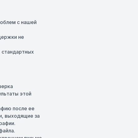
.
роблем с нашей
держки не
в стандартных
верка
ультаты этой
афию после ее
и, выходящие за
рафии.
файла.