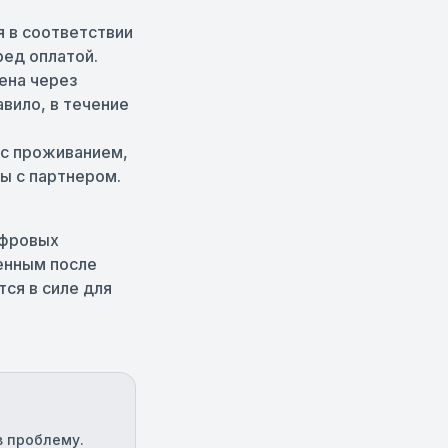
 в соответствии
ред оплатой.
ена через
вило, в течение
 с проживанием,
ы с партнером.
ифровых
енным после
ся в силе для
в проблему.