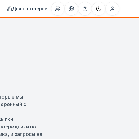
Для партнеров
оторые мы
веренный с
сылки
 посредники по
ка, и запросы на