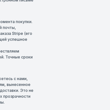
ектронном письме
момента покупки.
й почты,
каза Stripe (его
ющей успешное
ществляем
ей. Точные сроки
жетесь с нами,
ям, вынесенное
доставки. Это не
ях прозрачности
мы.