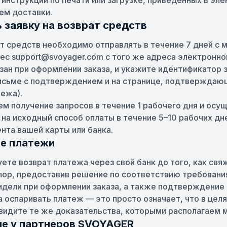
инструкций по печати или загрузке, приведенных в эл
ем доставки.
ь заявку на возврат средств
ат средств необходимо отправлять в течение 7 дней с 
ес support@svoyager.com с того же адреса электронно
зан при оформлении заказа, и укажите идентификатор за
письме с подтверждением и на странице, подтвержда
ежа).
 получение запросов в течение 1 рабочего дня и осу
 на исходный способ оплаты в течение 5–10 рабочих дн
ента вашей карты или банка.
ые платежи
ете возврат платежа через свой банк до того, как свя
пор, предоставив решение по соответствию требовани
видели при оформлении заказа, а также подтверждение 
а оспаривать платеж — это просто означает, что в цел
к видите те же доказательства, которыми располагаем 
ие у партнеров SVOYAGER