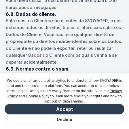
você deve cessar o uso dentro de vinte e quatro (24)
horas após a revogação.
6.8. Dados do cliente.
Entre nós, os Clientes são clientes da SVOYAGER, e nós
detemos todos os direitos, títulos e interesses sobre os
Dados do Cliente. Você não terá qualquer direito de
propriedade ou direitos independentes sobre os Dados
do Cliente e não poderá exportar, reter ou reutilizar
quaisquer Dados do Cliente com os quais venha a se
deparar acidentalmente.
6.9. Normas contra o spam.
Você deverá cumprir todas as leis antispam, todas as
We use a small amount of analytics to understand how SVOYAGER is
políticas antispam específicas de cada plataforma
used and to improve the platform. You can accept or decline below —
(TikTok, Meta, X, YouTube, LinkedIn, Reddit) e qualquer
declining still lets you use every feature on the site. Visit our
Privacy
solicitação antispam razoável que fizermos.
Policy
and
Cookie Policy
to learn more about your rights and how to
opt out of data sharing.
6.10. Conformidade com as normas da FTC
relativas a recomendações e divulgação.
Accept
Caso a exibição de um Link de Rastreamento da
Decline
SVOYAGER ou qualquer referência à SVOYAGER possa
Bate-papo
Salvo
Viagens
Explorar
Vibe
Entrar