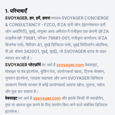
1. परिभाषाएँ
SVOYAGER, हम, हमें, हमारा
मतलब SVOYAGER CONCIERGE
& CONSULTANCY - FZCO, IFZA फ्री ज़ोन (इंटरनेशनल फ्री
ज़ोन अथॉरिटी), दुबई, संयुक्त अरब अमीरात में पंजीकृत एक कंपनी (IFZA
लाइसेंस № 79681, परिसर 79681-001; पंजीकृत कार्यालय: IFZA
बिजनेस पार्क, बिल्डिंग A1, दुबई डिजिटल पार्क, दुबई सिलिकॉन ओएसिस,
पी.ओ. बॉक्स 342001, दुबई, यूएई), जो SVOYAGER ब्रांड के तहत
व्यापार कर रही है।
SVOYAGER प्लेटफ़ॉर्म
का अर्थ है
svoyager.com
वेबसाइट,
मोबाइल या वेब इंटरफेस, बुकिंग पेज, उपयोगकर्ता खाता, ट्रिप्स सेक्शन,
भुगतान इंटरफेस, ग्राहक सहायता और अन्य SVOYAGER डिजिटल
उपकरण जिनके माध्यम से कोई उपयोगकर्ता आवास खोज, तुलना, सहेज
और बुक कर सकता है।
वेबसाइट
का अर्थ है
svoyager.com
और इसके किसी भी सबडोमेन,
पृष्ठ या आवास बुक करने के लिए उपयोग किए जाने वाले संबंधित डिजिटल
इंटरफेस।