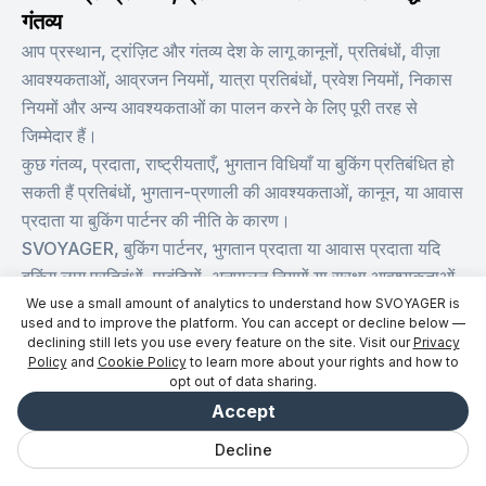
गंतव्य
आप प्रस्थान, ट्रांज़िट और गंतव्य देश के लागू कानूनों, प्रतिबंधों, वीज़ा
आवश्यकताओं, आव्रजन नियमों, यात्रा प्रतिबंधों, प्रवेश नियमों, निकास
नियमों और अन्य आवश्यकताओं का पालन करने के लिए पूरी तरह से
जिम्मेदार हैं।
कुछ गंतव्य, प्रदाता, राष्ट्रीयताएँ, भुगतान विधियाँ या बुकिंग प्रतिबंधित हो
सकती हैं प्रतिबंधों, भुगतान-प्रणाली की आवश्यकताओं, कानून, या आवास
प्रदाता या बुकिंग पार्टनर की नीति के कारण।
SVOYAGER, बुकिंग पार्टनर, भुगतान प्रदाता या आवास प्रदाता यदि
बुकिंग लागू प्रतिबंधों, पाबंदियों, अनुपालन नियमों या सुरक्षा आवश्यकताओं
का उल्लंघन करती है तो बुकिंग अस्वीकार, रद्द या भुगतान अवरुद्ध कर
We use a small amount of analytics to understand how SVOYAGER is
used and to improve the platform. You can accept or decline below —
सकते हैं।
declining still lets you use every feature on the site. Visit our
Privacy
यदि आप किसी विशेष देश के नागरिक, निवासी या उस देश के विशेष
Policy
and
Cookie Policy
to learn more about your rights and how to
opt out of data sharing.
प्रतिबंधों के अधीन व्यक्ति हैं, तो यह आपकी जिम्मेदारी है कि आप स्वयं जांच
Accept
करें कि क्या संबंधित सेवाओं के लिए यात्रा, बुकिंग और भुगतान आपको
अनुमत हैं।
Decline
चैट
बचाया गया
यात्राएँ
अन्वेषण करें
Vibe
लॉग इन करें
यदि आप प्रतिबंधों, वीज़ा प्रतिबंधों, आव्रजन आवश्यकताओं, प्रवेश से