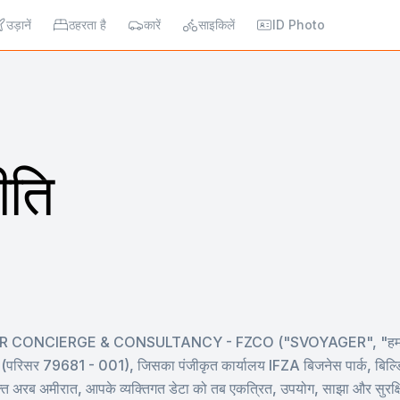
उड़ानें
ठहरता है
कारें
साइकिलें
ID Photo
ीति
GER CONCIERGE & CONSULTANCY - FZCO ("SVOYAGER", "हम", "हमें
 (परिसर 79681 - 001), जिसका पंजीकृत कार्यालय IFZA बिजनेस पार्क, बिल्डि
त अरब अमीरात, आपके व्यक्तिगत डेटा को तब एकत्रित, उपयोग, साझा और सुरक्