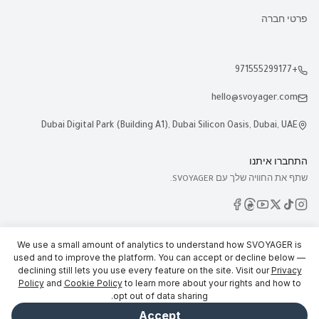
פרטי חברה
+971555299177
hello@svoyager.com
Dubai Digital Park (Building A1), Dubai Silicon Oasis, Dubai, UAE
התחברו איתנו
שתף את החוויה שלך עם SVOYAGER.
We use a small amount of analytics to understand how SVOYAGER is
used and to improve the platform. You can accept or decline below —
declining still lets you use every feature on the site. Visit our
Privacy
© 2026 SVOYAGER
Policy
and
Cookie Policy
to learn more about your rights and how to
opt out of data sharing.
Accept