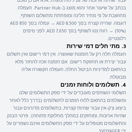
עבור שהיות ארוכות של 28 לילות ומעלה, אלא אם כן סוכם
בכתב על שיעור אחר והוא מוצג ב-Partner Hub. העמלה
מחושבת על פי מחיר הלינה ומופחתת מתשלום השותף.
דוגמה: שהייה קצרה בסך 8,500 AED → עמלה בסך 850 AED
(10%) → רווח נטו לשותף בסך 7,650 AED, לפני מיסים
רלוונטיים.
3. מתי חלים דמי שירות
העמלה חלה רק על הזמנות שאושרו. אין דמי רישום ואין תשלום
עבור יצירת או תחזוקת רישום. אם הזמנה זוכה להחזר מלא
בהתאם למדיניות הביטול החלה, העמלה הקשורה אליה
מבוטלת.
4. תשלומים ולוחות זמנים
תשלומי השותפים מעובדים על ידי ספק התשלומים שלנו
ומשולמים בהתאם ללוח הזמנים לתשלומים (בדרך כלל לאחר
ביצוע צ'ק-אין עבור שהיות קצרות, בתשלומים מדורגים עבור
שהיות ארוכות, ומוחזקים במהלך מחלוקת פתוחה). פרטי הבנק
והתשלומים מטופלים על ידי ספק התשלומים ואינם נשמרים על