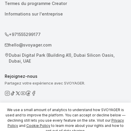
Termes du programme Creator
Informations sur l'entreprise
+971555299177
hello@svoyager.com
Dubai Digital Park (Building A1), Dubai Silicon Oasis,
Dubai, UAE
Rejoignez-nous
Partagez votre expérience avec SVOYAGER.
We use a small amount of analytics to understand how SVOYAGER is
used and to improve the platform. You can accept or decline below —
declining still lets you use every feature on the site. Visit our
Privacy
© 2026 SVOYAGER
Policy
and
Cookie Policy
to learn more about your rights and how to
opt out of data sharing.