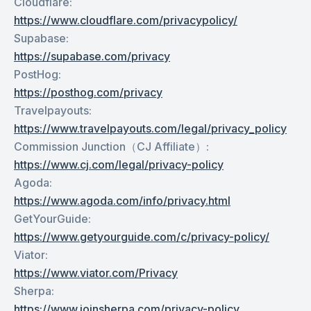
Cloudflare
:
https://www.cloudflare.com/privacypolicy/
Supabase
:
https://supabase.com/privacy
PostHog
:
https://posthog.com/privacy
Travelpayouts
:
https://www.travelpayouts.com/legal/privacy_policy
Commission Junction（CJ Affiliate）
:
https://www.cj.com/legal/privacy-policy
Agoda
:
https://www.agoda.com/info/privacy.html
GetYourGuide
:
https://www.getyourguide.com/c/privacy-policy/
Viator
:
https://www.viator.com/Privacy
Sherpa
:
https://www.joinsherpa.com/privacy-policy