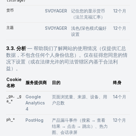
lStorage)
货币
SVOYAGER
记住您的显示货币
12个月
（法兰克福汇率）
主题
SVOYAGER
浅色/深色模式偏好
12个月
设置
3.3. 分析
—
帮助我们了解网站的使用情况（仅提供汇总
数据，不包含任何个人身份信息）。仅在征得您同意的情
况下设置（或在法律允许的司法管辖区内基于合法利
益）。
Cookie
服务提供商
目的
终身
名称
_ga, _g
Google
页面浏览量、来源、设备、用
14个月
a_*
Analytics
户总数
4
ph_*
PostHog
产品漏斗事件（搜索 → 查看
12个月
结果 → 点击 → 跳出）、热力
图、会话录屏